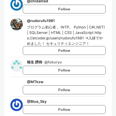
@
chidamed
Follow
@
rudorufu1981
プログラム初心者 。INTP。 Python | C#(.NET)
| SQLServer | HTML | CSS | JavaScript http
s://atcoder.jp/users/rudorufu1981 →入緑でや
めました！ セキュリティエンジニア！
Follow
裕生 摂待
@
fukuryu
Follow
@
MTkzw
Follow
@
Blue_Sky
Follow