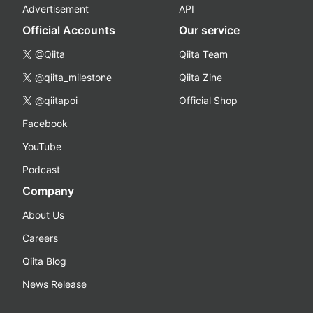
Advertisement
API
Official Accounts
Our service
@Qiita
Qiita Team
@qiita_milestone
Qiita Zine
@qiitapoi
Official Shop
Facebook
YouTube
Podcast
Company
About Us
Careers
Qiita Blog
News Release