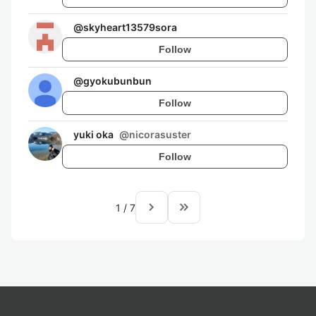
@
skyheart13579sora
Follow
@
gyokubunbun
Follow
yuki oka
@
nicorasuster
Follow
navigate_next
keyboard_double_arrow_right
1
/
7