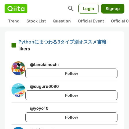
search
Login
Signup
Trend
Stock List
Question
Official Event
Official
Pythonにまつわる3タイプ別オススメ書籍
likers
@
tanukimochi
Follow
@
suguru6080
Follow
@
yoyo10
Follow