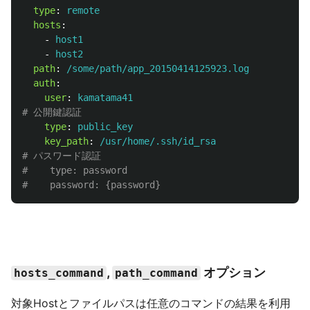
type
:
remote
hosts
:
-
host1
-
host2
path
:
/some/path/app_20150414125923.log
auth
:
user
:
kamatama41
# 公開鍵認証
type
:
public_key
key_path
:
/usr/home/.ssh/id_rsa
# パスワード認証
#    type: password
#    password: {password}
,
オプション
hosts_command
path_command
対象Hostとファイルパスは任意のコマンドの結果を利用