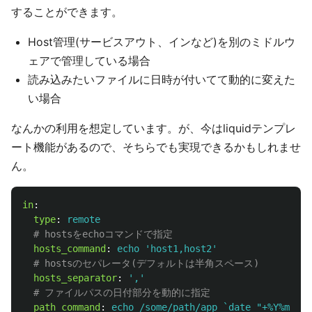
することができます。
Host管理(サービスアウト、インなど)を別のミドルウ
ェアで管理している場合
読み込みたいファイルに日時が付いてて動的に変えた
い場合
なんかの利用を想定しています。が、今はliquidテンプレ
ート機能があるので、そちらでも実現できるかもしれませ
ん。
in
:
type
:
remote
# hostsをechoコマンドで指定
hosts_command
:
echo 'host1,host2'
# hostsのセパレータ(デフォルトは半角スペース)
hosts_separator
:
'
,'
# ファイルパスの日付部分を動的に指定
path_command
:
echo /some/path/app_`date "+%Y%m%d%H