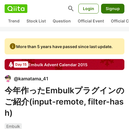
search
Login
Signup
Trend
Stock List
Question
Official Event
Official
info
More than 5 years have passed since last update.
Embulk
Advent Calendar
2015
Day 15
@
kamatama_41
今年作ったEmbulkプラグインの
ご紹介(input-remote, filter-has
h)
Embulk