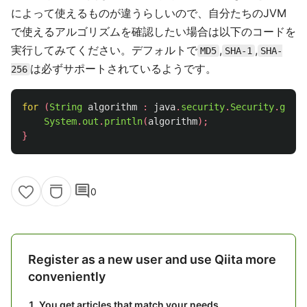
によって使えるものが違うらしいので、自分たちのJVM
で使えるアルゴリズムを確認したい場合は以下のコードを
実行してみてください。デフォルトで
,
,
MD5
SHA-1
SHA-
は必ずサポートされているようです。
256
for
(
String
algorithm
:
java
.
security
.
Security
.
getAl
System
.
out
.
println
(
algorithm
);
}
comment
0
Register as a new user and use Qiita more
conveniently
You get articles that match your needs