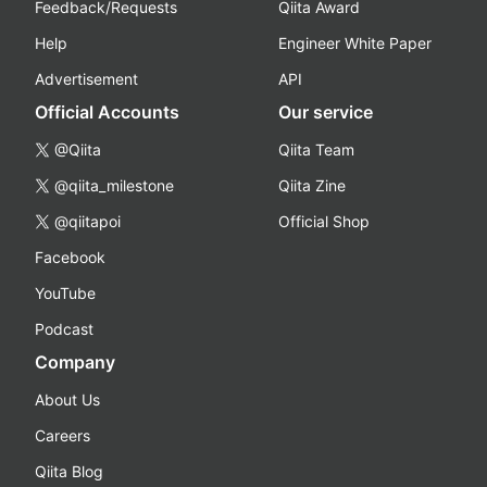
Feedback/Requests
Qiita Award
Help
Engineer White Paper
Advertisement
API
Official Accounts
Our service
@Qiita
Qiita Team
@qiita_milestone
Qiita Zine
@qiitapoi
Official Shop
Facebook
YouTube
Podcast
Company
About Us
Careers
Qiita Blog