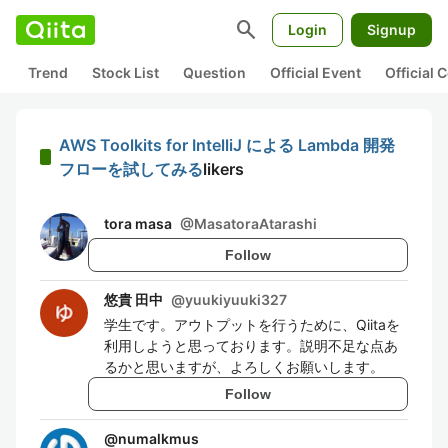
search
Login
Signup
Trend
Stock List
Question
Official Event
Official
AWS Toolkits for IntelliJ による Lambda 開発
フローを試してみる
likers
tora masa
@
MasatoraAtarashi
Follow
悠貴 田中
@
yuukiyuuki327
学生です。アウトプットを行うために、Qiitaを
利用しようと思っております。説明不足な点あ
るかと思いますが、よろしくお願いします。
Follow
@
numalkmus