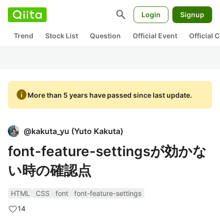
search
Login
Signup
Trend
Stock List
Question
Official Event
Official
info
More than 5 years have passed since last update.
@
kakuta_yu
(
Yuto Kakuta
)
font-feature-settingsが効かな
い時の確認点
HTML
CSS
font
font-feature-settings
14