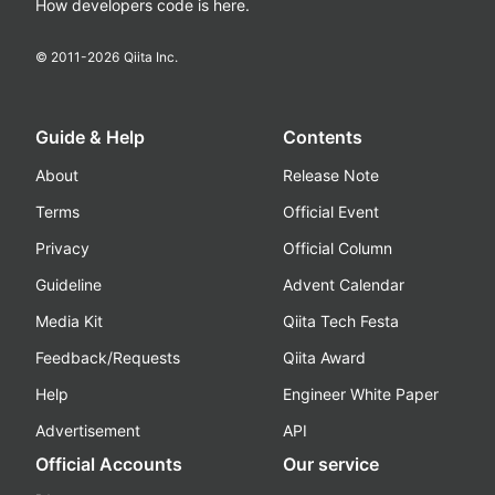
How developers code is here.
© 2011-
2026
Qiita Inc.
Guide & Help
Contents
About
Release Note
Terms
Official Event
Privacy
Official Column
Guideline
Advent Calendar
Media Kit
Qiita Tech Festa
Feedback/Requests
Qiita Award
Help
Engineer White Paper
Advertisement
API
Official Accounts
Our service