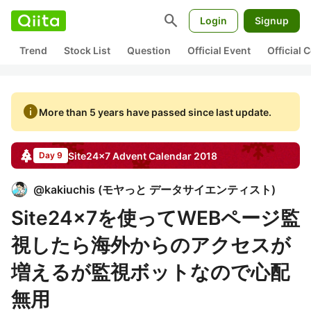
search
Login
Signup
Trend
Stock List
Question
Official Event
Official
info
More than 5 years have passed since last update.
Site24x7
Advent Calendar
2018
Day 9
@
kakiuchis
(
モヤっと データサイエンティスト
)
Site24x7を使ってWEBページ監
視したら海外からのアクセスが
増えるが監視ボットなので心配
無用