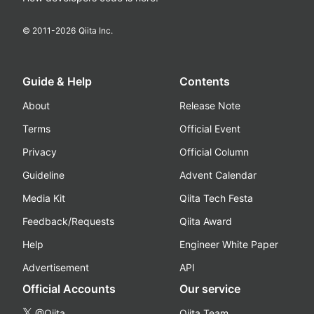
© 2011-
2026
Qiita Inc.
Guide & Help
Contents
About
Release Note
Terms
Official Event
Privacy
Official Column
Guideline
Advent Calendar
Media Kit
Qiita Tech Festa
Feedback/Requests
Qiita Award
Help
Engineer White Paper
Advertisement
API
Official Accounts
Our service
@Qiita
Qiita Team