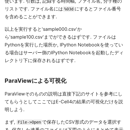
使います. 引数は, 記録する時間幅, ファイル名, 分子種の
リストです. ファイル名には
にするとファイル番号
%03d
を含めることができます.
以上を実行すると'sample000.csv'か
ら'sample100.csv'までができるはずです. ファイルは
Pythonを実行した場所か, IPython Notebookを使ってい
る場合はサーバー側のIPython Notebookを起動したディ
レクトリ下に保存されるはずです.
ParaViewによる可視化
ParaViewそのものの説明は直接下記のサイトを参考にし
てもらうとしてここではE-Cell4の結果の可視化だけを説
明しよう.
まず,
で保存したCSV形式のデータを選択す
File->Open
る. 保存した連番のファイルは下図のようにまとめて表示