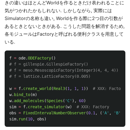
きの違いはほとんどWorldを作るときだけ表われることに
気がつかれたかもしれない. しかしながら, 実際には
Simulatorの名称も違い, Worldを作る際に2つ目の引数が
あるときとないときがある. こうした問題を解消するため,
各モジュールはFactoryと呼ばれる便利クラスを用意して
いる.
f
=
ode
.
ODEFactory
()
# f = gillespie.GillespieFactory()

# f = meso.MesoscopicFactory(Integer3(4, 4, 4))

w
=
f
.
create_world
(
Real3
(
1
,
1
,
1
))
w
.
bind_to
(
m
)
w
.
add_molecules
(
Species
(
'
C
'
),
60
)
sim
=
f
.
create_simulator
(
w
)
obs
=
FixedIntervalNumberObserver
(
0.1
,
(
'
A
'
,
'
B
'
,
'
C
sim
.
run
(
10
,
obs
)