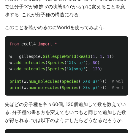
では分子'X'が修飾's'の状態を'u'から'p'に変えることを意
味する. これが分子種の構造になる.
このことを確かめるのにWorldを使ってみよう.
from
ecell4
import
*
w
=
gillespie
.
GillespieWorld
(
Real3
(
1
,
1
,
1
))
w
.
add_molecules
(
Species
(
'
X(s=u)
'
),
60
)
w
.
add_molecules
(
Species
(
'
X(s=p)
'
),
120
)
print
(
w
.
num_molecules
(
Species
(
'
X(s=u)
'
)))
print
(
w
.
num_molecules
(
Species
(
'
X(s=p)
'
)))
先ほどの分子種を各々60個, 120個追加して数を数えてい
る. 分子種の書き方を変えてもいつもと同じで追加した数
が得られる. では以下のようにしたらどうなるだろうか.