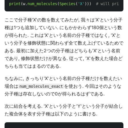
print
(
w
.
num_molecules
(
Species
(
'
X
'
)))
ここで分子種'X'の数を数えてみたが, 我々は'X'という分子
種は1つも追加していない. にもかかわらず180個という数
が得られた. これは'X'という名前の分子種ではなく, 'X'と
いう分子を修飾状態に関わらず全て数え上げているためで
ある. 最初に加えた2つの分子種はどちらも'X'という名前
であり, 修飾状態だけが異なる. 従って, 'X'を数えた場合ど
ちらも当てはまるのである.
ちなみに, きっちり'X'という名前の分子種だけを数えたい
場合は
を使おう. 今回はそのような
num_molecules_exact
分子種は存在しないので0が得られるはずである.
次に結合を考える. 'X'という分子と'Y'という分子が結合し
た複合体を表す分子種は以下のように書ける.