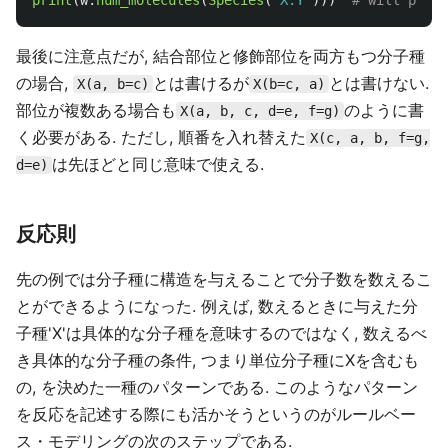
print
(
w
.
num_molecules
(
Species
(
'
X.Y
'
)))
最後に注意点だが, 結合部位と修飾部位を両方もつ分子種
の場合,
とは書けるが
とは書けない.
X(a, b=c)
X(b=c, a)
部位が複数ある場合も
のように書
X(a, b, c, d=e, f=g)
く必要がある. ただし, 順番を入れ替えた
X(c, a, b, f=g,
は先ほどと同じ意味で使える.
d=e)
反応則
先の例では分子種に構造を与えることで分子数を数えるこ
とができるようになった. 例えば, 数えるときに与えた分
子種'X'は具体的な分子種を意味するのではなく, 数えるべ
き具体的な分子種の条件, つまり単位分子種にXを含むも
の, を決めた一種のパターンである. このようなパターン
を反応を記述する際にも活かそうというのがルールベー
ス・モデリングの次のステップである.