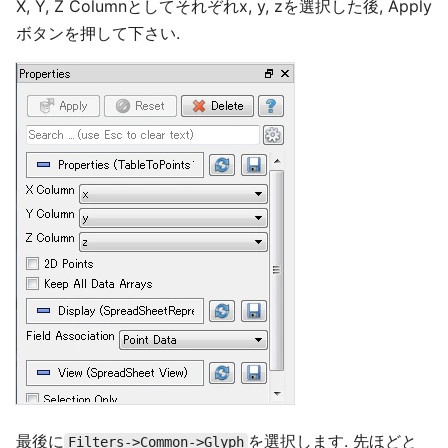
X, Y, Z Columnとしてそれぞれx, y, zを選択した後, Apply
ボタンを押して下さい.
最後に
を選択します. 先ほどと
Filters->Common->Glyph