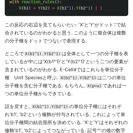
with
reaction_rules
():
X
(
b1
)
+
Y
(
b2
)
>
X
(
b1
^
1
).
Y
(
b2
^
1
)
|
1
この反応の右辺を見てもらいたい. 'X'と'Y'がドット'.'で結
合されているのがわかると思う. このように複合体は複数
の分子種をドットでつないで表現する.
ところで
は全体として一つの分子種を表
X(b1^1).Y(b2^1)
しているが中には'X(b1^1)'と'Y(b2^1)'という二つの要素が
含まれているのがわかる. E-Cell4ではこれらを単位分子
種 Unit Speciesと呼ぶ.
は二つの単位
X(b1^1).Y(b2^1)
分子種を含む分子種である. もちろん,
であれば一
X(p=u)
つの単位分子種からできている.
話を戻すと,
の単位分子種にはそれぞ
X(b1^1).Y(b2^1)
れ'b1', 'b2'という修飾が付与されている. これによって単
位分子種間の結合箇所を決めている. 'X'と'Y'はそれぞれの
修飾'b1', 'b2'によってつながっている. 記号'^'の後の数字