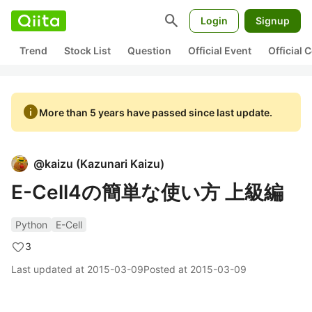
search
Login
Signup
Trend
Stock List
Question
Official Event
Official
info
More than 5 years have passed since last update.
@
kaizu
(
Kazunari Kaizu
)
E-Cell4の簡単な使い方 上級編
Python
E-Cell
3
Last updated at
2015-03-09
Posted at
2015-03-09