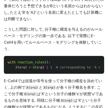
量体だろうと予想できるがBという名前からはわからない
し, たとえ'B'を'A2'という名前に変えたとしても計算機に
は判断できない.
こうした問題に対して, 分子種に構造を与えるのがルール
ベース・モデリングの第一歩である. 以下で実際にE-
Cell4を用いてルールベース・モデリングを体験していこ
う.
with
reaction_rules
():
X
(
s
=
u
)
>
X
(
s
=
p
)
|
1
E-Cell4では括弧や等号を使って分子種の構造を決めてい
く. 上の例で
と
が各々分子種名を表す. こ
X(s=u)
X(s=p)
こで分子種
は'X'という分子の修飾's'が状態'u'であ
X(s=u)
るものを意味する. 同様に分子種
は'X'という分子
X(s=p)
の修飾's'が状態'p'であるものになる. ようするにこの反応