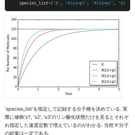
species_list
=
(
'
X
'
,
'
X(s1=p)
'
,
'
X(s2=p)
'
,
'
X(s3=p
'species_list'を指定して記録する分子種を決めている. 実
際に修飾's1', 's2', 's3'のリン酸化状態だけを見るとそれぞ
れ指定した速度定数で増えているのがわかる. 当然'X'分子
の総量は一定である.