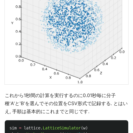
これから1秒間の計算を実行するのに0.01秒毎に分子
種'A'と'B'を選んでその位置をCSV形式で記録する. とはい
え, 手順は基本的にこれまでと同じです.
sim
=
lattice
.
LatticeSimulator
(
w
)