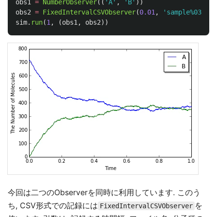
obs1
=
NumberObserver
((
'
A
'
,
'
B
'
))
obs2
=
FixedIntervalCSVObserver
(
0.01
,
'
sample%03d.cs
sim
.
run
(
1
,
(
obs1
,
obs2
))
今回は二つのObserverを同時に利用しています. このう
ち, CSV形式での記録には
を
FixedIntervalCSVObserver