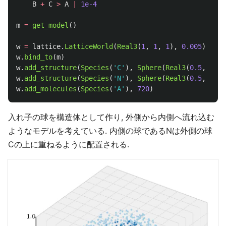
B
+
C
>
A
|
1e-4
m
=
get_model
()
w
=
lattice
.
LatticeWorld
(
Real3
(
1
,
1
,
1
),
0.005
)
w
.
bind_to
(
m
)
w
.
add_structure
(
Species
(
'
C
'
),
Sphere
(
Real3
(
0.5
,
0.5
,
w
.
add_structure
(
Species
(
'
N
'
),
Sphere
(
Real3
(
0.5
,
0.5
,
w
.
add_molecules
(
Species
(
'
A
'
),
720
)
入れ子の球を構造体として作り, 外側から内側へ流れ込む
ようなモデルを考えている. 内側の球であるNは外側の球
Cの上に重ねるように配置される.