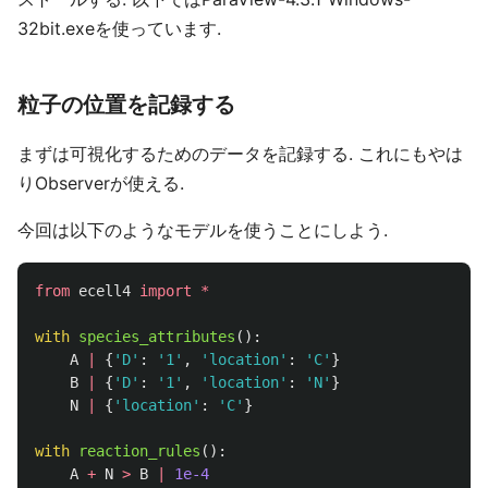
32bit.exeを使っています.
粒子の位置を記録する
まずは可視化するためのデータを記録する. これにもやは
りObserverが使える.
今回は以下のようなモデルを使うことにしよう.
from
ecell4
import
*
with
species_attributes
():
A
|
{
'
D
'
:
'
1
'
,
'
location
'
:
'
C
'
}
B
|
{
'
D
'
:
'
1
'
,
'
location
'
:
'
N
'
}
N
|
{
'
location
'
:
'
C
'
}
with
reaction_rules
():
A
+
N
>
B
|
1e-4