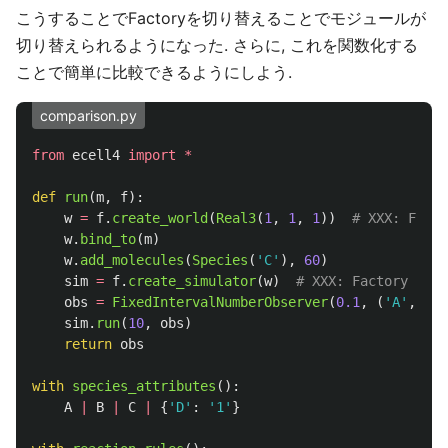
こうすることでFactoryを切り替えることでモジュールが
切り替えられるようになった. さらに, これを関数化する
ことで簡単に比較できるようにしよう.
comparison.py
from
ecell4
import
*
def
run
(
m
,
f
):
w
=
f
.
create_world
(
Real3
(
1
,
1
,
1
))
w
.
bind_to
(
m
)
w
.
add_molecules
(
Species
(
'
C
'
),
60
)
sim
=
f
.
create_simulator
(
w
)
obs
=
FixedIntervalNumberObserver
(
0.1
,
(
'
A
'
,
'
B
'
sim
.
run
(
10
,
obs
)
return
obs
with
species_attributes
():
A
|
B
|
C
|
{
'
D
'
:
'
1
'
}