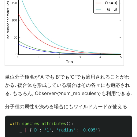
単位分子種名が'A'でも'B'でも'C'でも適用されることがわ
かる. 複合体を形成している場合はその各々にも適応され
る. もちろん, Observerやnum_moleculesでも利用できる.
分子種の属性を決める場合にもワイルドカードが使える.
with
species_attributes
():
_
|
{
'
D
'
:
'
1
'
,
'
radius
'
:
'
0.005
'
}