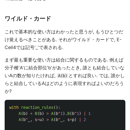
ワイルド・カード
これで基本的な使い方はわかったと思うが, もうひとつだ
け覚えるべきことがある. それがワイルド・カードで, E-
Cell4では記号'_'で表される.
まず最も重要な使い方は結合に関するものである. 例えば
分子種'A'に結合部位'b'があったとき, 誰とも結合していな
いAの数が知りたければ,
とすれば良い. では, 誰かし
A(b)
らと結合しているAはどのように表現すればよいのだろう
か?
with
reaction_rules
():
A
(
b
)
+
B
(
b
)
>
A
(
b
^
1
).
B
(
b
^
1
)
|
1
A
(
b
^
_
,
s
=
u
)
>
A
(
b
^
_
,
s
=
p
)
|
2