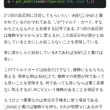
m
=
get_model
(
seeds
=
(
Species
(
'
A(b, s=u)
'
),))
2つ目の反応則に注目してもらいたい.
と書
A(b^_, s=u)
かれているのがそれである. '_'がワイルド・カード, すな
わちどんなものとも合致する記号である. 2つ目の反応則
は修飾's'を'u'から'p'に変えるが, この反応がAが誰かと結
合しているときにしか起こらないことを意味している.
単に誰かしらと結合しているAであれば
と書けば
A(b^_)
良い.
このワイルドカードは結合だけでなく, 修飾にももちろん
使える. 簡単な例は
で, 修飾's'の状態が何であって
A(s=_)
も良いことを意味する. 何であっても良いならば書く必要
ない気もするが, Aに's'という修飾があることを保証する.
もうひとつ重要なのは単位分子種名に使う場合である.
と書けば修飾's'を持ち, それが状態'u'にある分子
_(s=u)