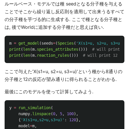
ルールベース・モデルでは種 seedとなる分子種を与える
ことでそこから繰り返し反応則を適用して出来うるすべて
の分子種を芋づる的に生成する. ここで種となる分子種と
は, 後でWorldに追加する分子種だと思えば良い.
m
=
get_model
(
seeds
=
(
Species
(
'
X(s1=u, s2=u, s3=u)
'
),
print
(
len
(
m
.
species_attributes
()))
print
(
len
(
m
.
reaction_rules
()))
ここで与えた'X(s1=u, s2=u, s3=u)'という種から8通りの
分子種と12の反応が望み通りに得られることがわかる.
最後にこのモデルを使って計算してみよう.
y
=
run_simulation
(
numpy
.
linspace
(
0
,
5
,
100
),
{
'
X(s1=u,s2=u,s3=u)
'
:
120
},
model
=
m
,