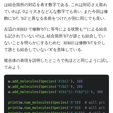
は結合箇所の対応を表す数字である. これは対応さえ取れ
ていれば, 0より大きなどんな数字でも良い. また今回は修
飾に'b1', 'b2'と異なる名前をつけたが別に同じでも良い.
左辺の
で修飾'b1'に等号による状態も'^'による結合
X(b1)
も記されていないのは, 結合箇所'b1'が誰とも結合してい
ないことを明らかにするためだ.
は修飾'b1'を介し
X(b1)
て誰とも結合していない'X'を意味している.
複合体の表現を説明したところで先ほどと同じように試し
てみよう.
w
.
add_molecules
(
Species
(
'
X(b1)
'
),
10
)
w
.
add_molecules
(
Species
(
'
Y(b2)
'
),
20
)
w
.
add_molecules
(
Species
(
'
X(b1^1).Y(b2^1)
'
),
30
)
print
(
w
.
num_molecules
(
Species
(
'
X
'
)))
print
(
w
.
num_molecules
(
Species
(
'
Y
'
)))