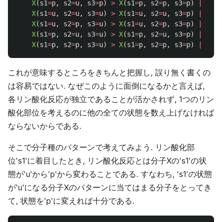
X
(
s1
=
p
,
s2
=
u
,
s3
=
p
)
>
X
(
s1
=
p
,
s2
=
p
,
s3
=
p
)
|
2
X
(
s1
=
u
,
s2
=
u
,
s3
=
u
)
>
X
(
s1
=
u
,
s2
=
u
,
s3
=
p
)
|
3
X
(
s1
=
u
,
s2
=
p
,
s3
=
u
)
>
X
(
s1
=
u
,
s2
=
p
,
s3
=
p
)
|
3
X
(
s1
=
p
,
s2
=
u
,
s3
=
u
)
>
X
(
s1
=
p
,
s2
=
u
,
s3
=
p
)
|
3
X
(
s1
=
p
,
s2
=
p
,
s3
=
u
)
>
X
(
s1
=
p
,
s2
=
p
,
s3
=
p
)
|
3
これが意味するところをきちんと把握し, 誤り無く書くの
は容易ではない. なぜこのように面倒になるかと言えば,
各リン酸化反応が独立であることが活かされず, 1つのリン
酸化部位を考えるのに他の全ての状態を数え上げなければ
ならないからである.
そこで分子種のパターンで考えてみよう. リン酸化部
位's1'に着目したとき, リン酸化反応とは分子Xの's1'の状
態が'u'から'p'から変わることである. すなわち, 's1'の状態
が'u'になる分子Xのパターンに当てはまる分子をとってき
て, 状態を'p'に変えれば十分である.