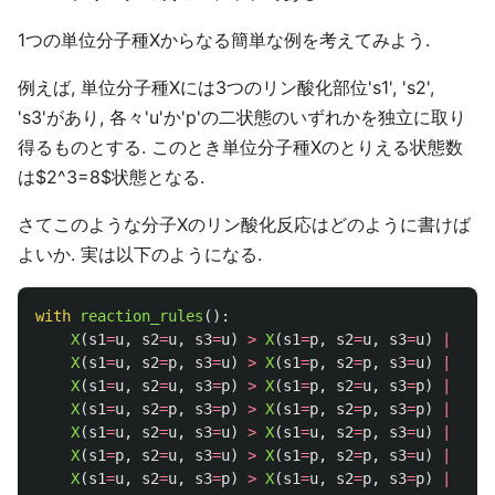
1つの単位分子種Xからなる簡単な例を考えてみよう.
例えば, 単位分子種Xには3つのリン酸化部位's1', 's2',
's3'があり, 各々'u'か'p'の二状態のいずれかを独立に取り
得るものとする. このとき単位分子種Xのとりえる状態数
は$2^3=8$状態となる.
さてこのような分子Xのリン酸化反応はどのように書けば
よいか. 実は以下のようになる.
with
reaction_rules
():
X
(
s1
=
u
,
s2
=
u
,
s3
=
u
)
>
X
(
s1
=
p
,
s2
=
u
,
s3
=
u
)
|
1
X
(
s1
=
u
,
s2
=
p
,
s3
=
u
)
>
X
(
s1
=
p
,
s2
=
p
,
s3
=
u
)
|
1
X
(
s1
=
u
,
s2
=
u
,
s3
=
p
)
>
X
(
s1
=
p
,
s2
=
u
,
s3
=
p
)
|
1
X
(
s1
=
u
,
s2
=
p
,
s3
=
p
)
>
X
(
s1
=
p
,
s2
=
p
,
s3
=
p
)
|
1
X
(
s1
=
u
,
s2
=
u
,
s3
=
u
)
>
X
(
s1
=
u
,
s2
=
p
,
s3
=
u
)
|
2
X
(
s1
=
p
,
s2
=
u
,
s3
=
u
)
>
X
(
s1
=
p
,
s2
=
p
,
s3
=
u
)
|
2
X
(
s1
=
u
,
s2
=
u
,
s3
=
p
)
>
X
(
s1
=
u
,
s2
=
p
,
s3
=
p
)
|
2