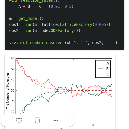
with
reaction_rules
():
A
+
B
==
C
|
(
0.01
,
0.3
)
m
=
get_model
()
obs1
=
run
(
m
,
lattice
.
LatticeFactory
(
0.005
))
obs2
=
run
(
m
,
ode
.
ODEFactory
())
viz
.
plot_number_observer
(
obs1
,
'
-
'
,
obs2
,
'
--
'
)
more_horiz