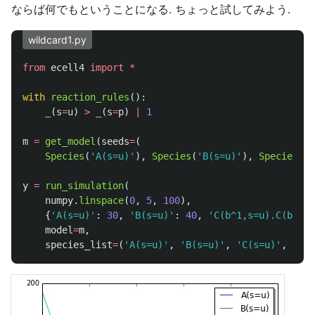
ならば何でもということになる. ちょっと試してみよう.
wildcard1.py
from
ecell4
import
*
with
reaction_rules
():
_
(
s
=
u
)
>
_
(
s
=
p
)
|
1
m
=
get_model
(
seeds
=
(
Species
(
'
A(s=u)
'
),
Species
(
'
B(s=u)
'
),
Species
(
'
C
y
=
run_simulation
(
numpy
.
linspace
(
0
,
5
,
100
),
{
'
A(s=u)
'
:
30
,
'
B(s=u)
'
:
40
,
'
C(b^1,s=u).C(b^1,s
model
=
m
,
species_list
=
(
'
A(s=u)
'
,
'
B(s=u)
'
,
'
C(s=u)
'
,
'
_(s