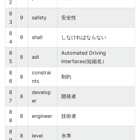
2
8
9
safety
安全性
3
8
9
shall
しなければならない
4
8
Automated Driving
8
adi
5
Interfaces(短縮名）
8
constrai
8
制約
6
nts
8
develop
8
開発者
7
er
8
8
engineer
技術者
8
8
8
level
水準