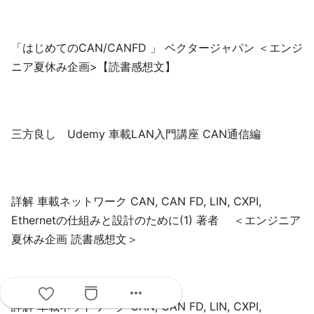
「はじめてのCAN/CANFD 」 ベクタージャパン ＜エンジ
ニア夏休み企画>【読書感想文】
三方良し Udemy 車載LAN入門講座 CAN通信編
詳解 車載ネットワーク CAN, CAN FD, LIN, CXPI,
Ethernetの仕組みと設計のために(1) 著者 ＜エンジニア
夏休み企画 読書感想文＞
more_horiz
詳解 車載ネットワーク CAN, CAN FD, LIN, CXPI,