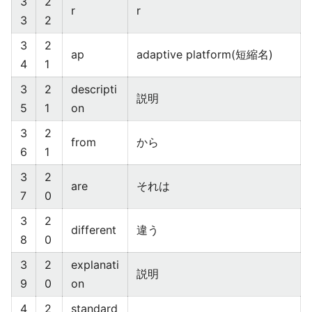
3
2
r
r
3
2
3
2
ap
adaptive platform(短縮名)
4
1
3
2
descripti
説明
5
1
on
3
2
from
から
6
1
3
2
are
それは
7
0
3
2
different
違う
8
0
3
2
explanati
説明
9
0
on
4
2
standard