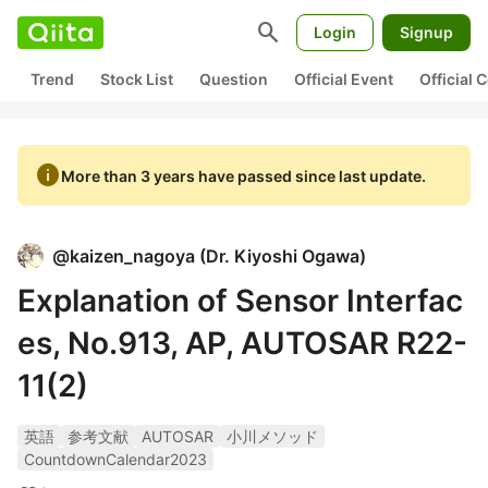
search
Login
Signup
Trend
Stock List
Question
Official Event
Official
info
More than 3 years have passed since last update.
@
kaizen_nagoya
(
Dr. Kiyoshi Ogawa
)
Explanation of Sensor Interfac
es, No.913, AP, AUTOSAR R22-
11(2)
英語
参考文献
AUTOSAR
小川メソッド
CountdownCalendar2023