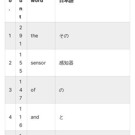
o
u
word
日本語
.
n
t
2
1
9
the
その
1
1
2
5
sensor
感知器
5
1
3
4
of
の
7
1
4
1
and
と
6