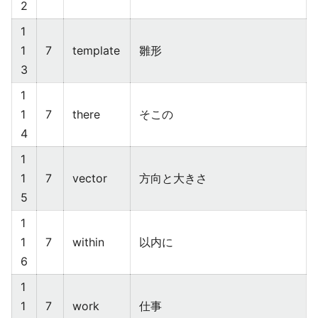
2
1
1
7
template
雛形
3
1
1
7
there
そこの
4
1
1
7
vector
方向と大きさ
5
1
1
7
within
以内に
6
1
1
7
work
仕事