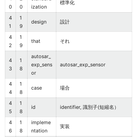
標準化
0
0
ization
4
1
design
設計
1
9
4
1
that
それ
2
9
autosar_
4
1
exp_sens
autosar_exp_sensor
3
8
or
4
1
case
場合
4
8
4
1
id
identifier, 識別子(短縮名）
5
8
4
1
impleme
実装
6
8
ntation