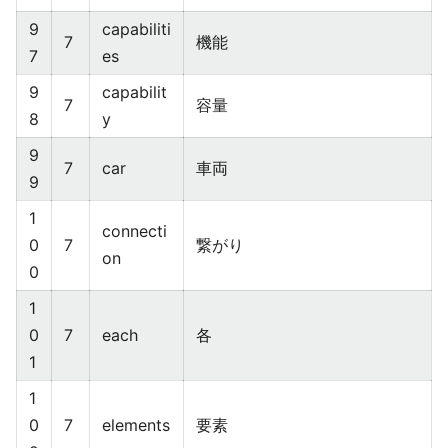
9
capabiliti
7
機能
7
es
9
capabilit
7
容量
8
y
9
7
car
車両
9
1
connecti
0
7
繋がり
on
0
1
0
7
each
各
1
1
0
7
elements
要素