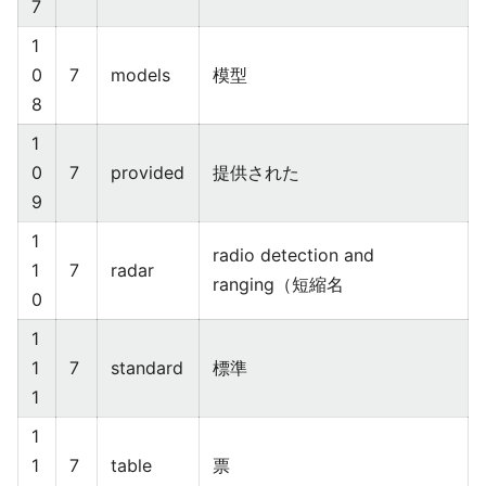
7
1
0
7
models
模型
8
1
0
7
provided
提供された
9
1
radio detection and
1
7
radar
ranging（短縮名
0
1
1
7
standard
標準
1
1
1
7
table
票