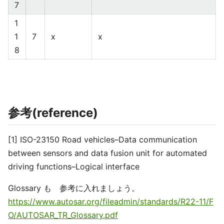
7
1
1
7
x
x
8
参考(reference)
[1] ISO-23150 Road vehicles–Data communication
between sensors and data fusion unit for automated
driving functions–Logical interface
Glossary も 参考に入れましょう。
https://www.autosar.org/fileadmin/standards/R22-11/F
O/AUTOSAR_TR_Glossary.pdf