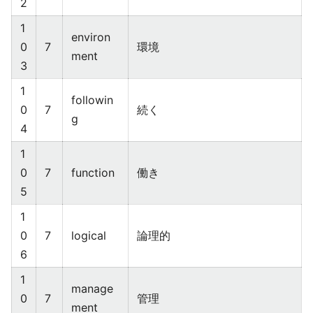
2
1
environ
0
7
環境
ment
3
1
followin
0
7
続く
g
4
1
0
7
function
働き
5
1
0
7
logical
論理的
6
1
manage
0
7
管理
ment