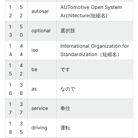
1
5
AUTomotive Open System
autosar
2
2
Architecture(短縮名)
1
5
optional
選択肢
3
0
1
4
International Organization for
iso
4
4
Standardization（短縮名）
1
4
be
です
5
2
1
3
as
なので
6
8
1
3
service
奉仕
7
7
1
3
driving
運転
8
5