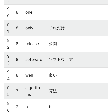
9
9
8
one
1
0
9
8
only
それだけ
1
9
8
release
公開
2
9
8
software
ソフトウェア
3
9
8
well
良い
4
9
algorith
7
算法
5
ms
9
7
b
b
6