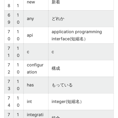
new
新着
8
1
6
1
any
どれか
9
0
7
1
application programming
api
0
0
interface(短縮名）
7
1
c
c
1
0
7
1
configur
構成
2
0
ation
7
1
has
もっている
3
0
7
1
int
integer(短縮名）
4
0
7
1
integrati