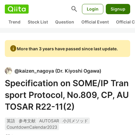
search
Login
Signup
Trend
Stock List
Question
Official Event
Official
info
More than 3 years have passed since last update.
@
kaizen_nagoya
(
Dr. Kiyoshi Ogawa
)
Specification on SOME/IP Tran
sport Protocol, No.809, CP, AU
TOSAR R22-11(2)
英語
参考文献
AUTOSAR
小川メソッド
CountdownCalendar2023