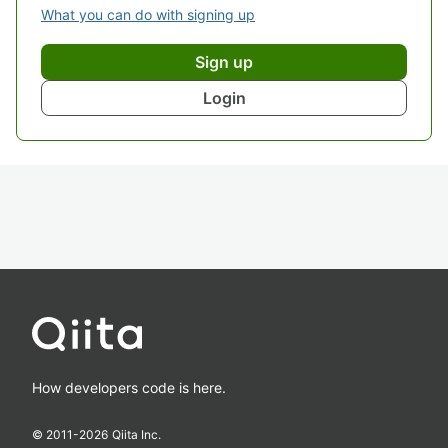
What you can do with signing up
Sign up
Login
How developers code is here.
© 2011-
2026
Qiita Inc.