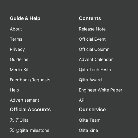
Guide & Help
Contents
About
Release Note
Terms
Official Event
Privacy
Official Column
Guideline
Advent Calendar
Media Kit
Qiita Tech Festa
Feedback/Requests
Qiita Award
Help
Engineer White Paper
Advertisement
API
Official Accounts
Our service
@Qiita
Qiita Team
@qiita_milestone
Qiita Zine