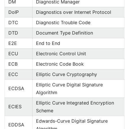
DM
Diagnostic Manager
DoIP
Diagnostics over Internet Protocol
DTC
Diagnostic Trouble Code
DTD
Document Type Definition
E2E
End to End
ECU
Electronic Control Unit
ECB
Electronic Code Book
ECC
Elliptic Curve Cryptography
Elliptic Curve Digital Signature
ECDSA
Algorithm
Elliptic Curve Integrated Encryption
ECIES
Scheme
Edwards-Curve Digital Signature
EDDSA
Algorithm