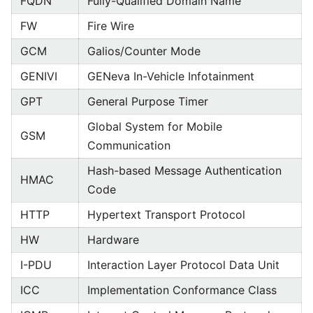
FQDN
Fully-Qualified Domain Name
FW
Fire Wire
GCM
Galios/Counter Mode
GENIVI
GENeva In-Vehicle Infotainment
GPT
General Purpose Timer
Global System for Mobile
GSM
Communication
Hash-based Message Authentication
HMAC
Code
HTTP
Hypertext Transport Protocol
HW
Hardware
I-PDU
Interaction Layer Protocol Data Unit
ICC
Implementation Conformance Class