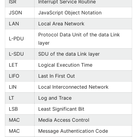
ISR
Interrupt Service Routine
JSON
JavaScript Object Notation
LAN
Local Area Network
Protocol Data Unit of the data Link
L-PDU
layer
L-SDU
SDU of the data Link layer
LET
Logical Execution Time
LIFO
Last In First Out
LIN
Local Interconnected Network
LT
Log and Trace
LSB
Least Significant Bit
MAC
Media Access Control
MAC
Message Authentication Code