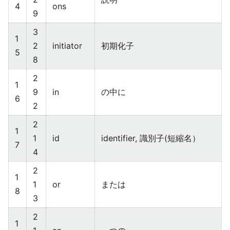
4
ons
9
3
1
2
initiator
初期化子
5
8
2
1
9
in
の中に
6
2
2
1
1
id
identifier, 識別子(短縮名）
7
4
2
1
1
or
または
8
3
2
1