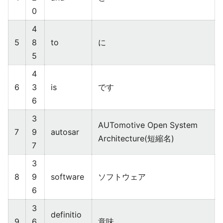
0
4
5
8
to
に
5
4
6
3
is
です
6
3
AUTomotive Open System
7
9
autosar
Architecture(短縮名)
7
3
8
9
software
ソフトウェア
6
3
definitio
9
6
意味