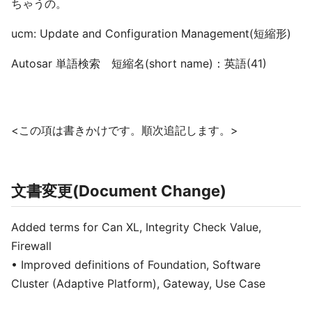
ちゃうの。
ucm: Update and Configuration Management(短縮形)
Autosar 単語検索 短縮名(short name)：英語(41)
<この項は書きかけです。順次追記します。>
文書変更(Document Change)
Added terms for Can XL, Integrity Check Value,
Firewall
• Improved definitions of Foundation, Software
Cluster (Adaptive Platform), Gateway, Use Case