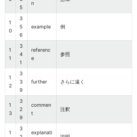
n
5
3
1
5
example
例
0
6
3
1
referenc
4
参照
1
e
1
3
1
3
further
さらに遠く
2
9
3
1
commen
2
注釈
3
t
9
3
1
explanati
2
説明