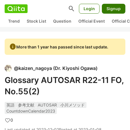
search
Login
Signup
Trend
Stock List
Question
Official Event
Official
info
More than 1 year has passed since last update.
@
kaizen_nagoya
(
Dr. Kiyoshi Ogawa
)
Glossary AUTOSAR R22-11 FO,
No.55(2)
英語
参考文献
AUTOSAR
小川メソッド
CountdownCalendar2023
0
Last updated at
2023-12-02
Posted at
2023-01-08