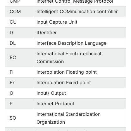
ICMP
Internet Control Message Protocol
ICOM
Intelligent COMmunication controller
ICU
Input Capture Unit
ID
IDentifier
IDL
Interface Description Language
International Electrotechnical
IEC
Commission
IFI
Interpolation Floating point
IFx
Interpolation Fixed point
IO
Input/ Output
IP
Internet Protocol
International Standardization
ISO
Organization