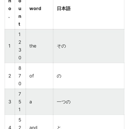
n
o
o
u
word
日本語
.
n
t
1
2
1
the
その
3
0
8
2
7
of
の
0
7
3
5
a
一つの
1
5
4
2
and
と