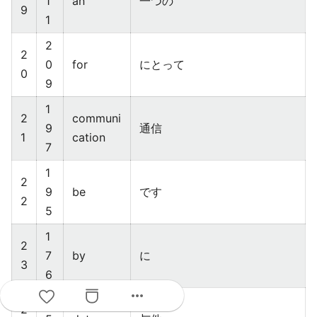
1
an
一つの
9
1
2
2
0
for
にとって
0
9
1
2
communi
9
通信
1
cation
7
1
2
9
be
です
2
5
1
2
7
by
に
3
6
more_horiz
1
2