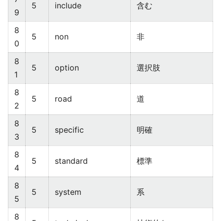
5
include
含む
9
8
5
non
非
0
8
5
option
選択肢
1
8
5
road
道
2
8
5
specific
明確
3
8
5
standard
標準
4
8
5
system
系
5
8