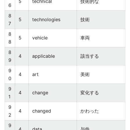
5
technical
技術的な
6
8
5
technologies
技術
7
8
5
vehicle
車両
8
8
4
applicable
該当する
9
9
4
art
美術
0
9
4
change
変化する
1
9
4
changed
かわった
2
9
4
data
与件