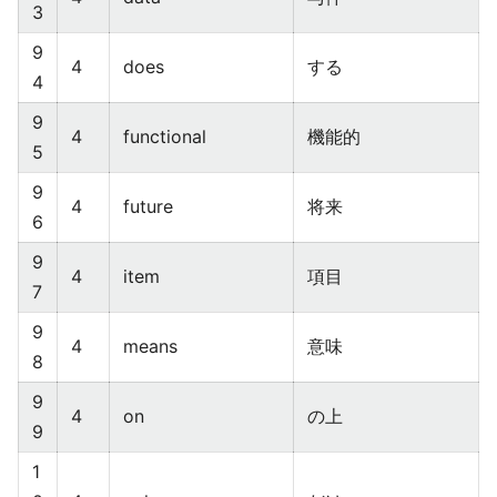
3
9
4
does
する
4
9
4
functional
機能的
5
9
4
future
将来
6
9
4
item
項目
7
9
4
means
意味
8
9
4
on
の上
9
1