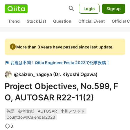
search
Login
Signup
Trend
Stock List
Question
Official Event
Official
info
More than 3 years have passed since last update.
flag
お題は不問！Qiita Engineer Festa 2023で記事投稿！
@
kaizen_nagoya
(
Dr. Kiyoshi Ogawa
)
Project Objectives, No.599, F
O, AUTOSAR R22-11(2)
英語
参考文献
AUTOSAR
小川メソッド
CountdownCalendar2023
0