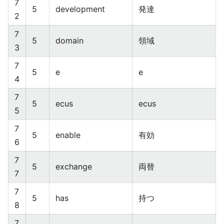
7
5
development
発達
2
7
5
domain
領域
3
7
5
e
e
4
7
5
ecus
ecus
5
7
5
enable
有効
6
7
5
exchange
両替
7
7
5
has
持つ
8
7