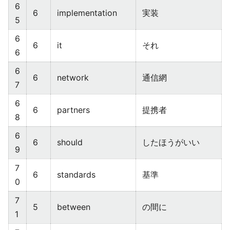
6
6
implementation
実装
5
6
6
it
それ
6
6
6
network
通信網
7
6
6
partners
提携者
8
6
6
should
したほうがいい
9
7
6
standards
基準
0
7
5
between
の間に
1