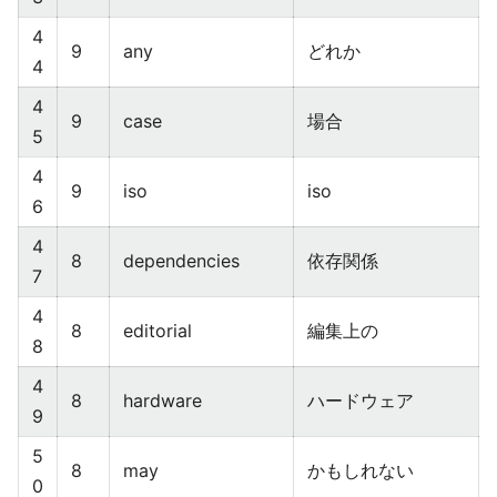
4
9
any
どれか
4
4
9
case
場合
5
4
9
iso
iso
6
4
8
dependencies
依存関係
7
4
8
editorial
編集上の
8
4
8
hardware
ハードウェア
9
5
8
may
かもしれない
0