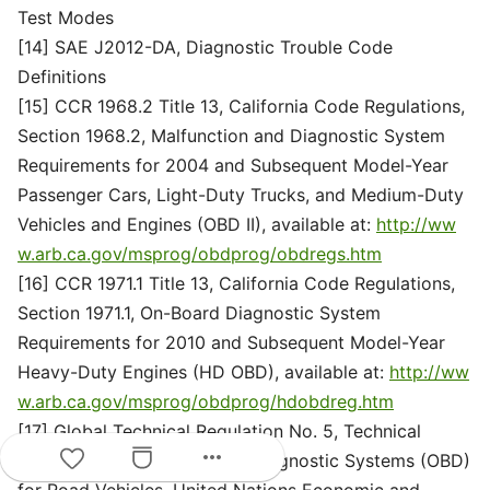
Test Modes
[14] SAE J2012-DA, Diagnostic Trouble Code
Definitions
[15] CCR 1968.2 Title 13, California Code Regulations,
Section 1968.2, Malfunction and Diagnostic System
Requirements for 2004 and Subsequent Model-Year
Passenger Cars, Light-Duty Trucks, and Medium-Duty
Vehicles and Engines (OBD II), available at:
http://ww
w.arb.ca.gov/msprog/obdprog/obdregs.htm
[16] CCR 1971.1 Title 13, California Code Regulations,
Section 1971.1, On-Board Diagnostic System
Requirements for 2010 and Subsequent Model-Year
Heavy-Duty Engines (HD OBD), available at:
http://ww
w.arb.ca.gov/msprog/obdprog/hdobdreg.htm
[17] Global Technical Regulation No. 5, Technical
more_horiz
Requirements for On-Board Diagnostic Systems (OBD)