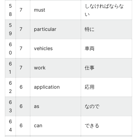
5
しなければならな
7
must
8
い
5
7
particular
特に
9
6
7
vehicles
車両
0
6
7
work
仕事
1
6
6
application
応用
2
6
6
as
なので
3
6
6
can
できる
4