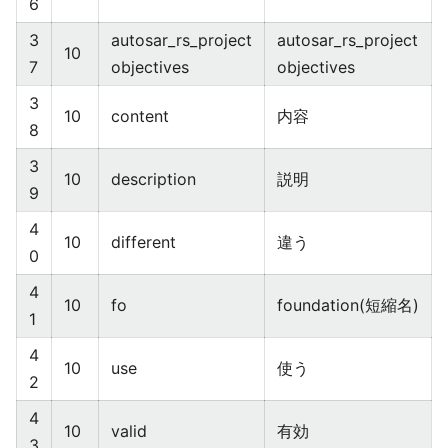
6
3
autosar_rs_project
autosar_rs_project
10
7
objectives
objectives
3
10
content
内容
8
3
10
description
説明
9
4
10
different
違う
0
4
10
fo
foundation(短縮名)
1
4
10
use
使う
2
4
10
valid
有効
3