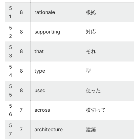
5
8
rationale
根拠
1
5
8
supporting
対応
2
5
8
that
それ
3
5
8
type
型
4
5
8
used
使った
5
5
7
across
横切って
6
5
7
architecture
建築
7