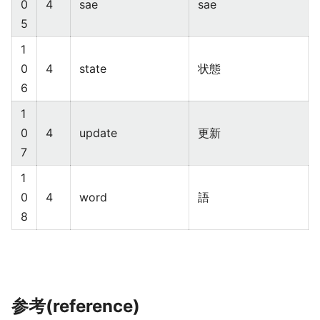
0
4
sae
sae
5
1
0
4
state
状態
6
1
0
4
update
更新
7
1
0
4
word
語
8
参考(reference)