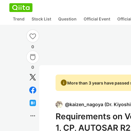
Trend
Stock List
Question
Official Event
Offici
0
0
info
More than 3 years have passed s
@
kaizen_nagoya
(
Dr. Kiyosh
Requirements on V
more_horiz
1, CP, AUTOSAR R2