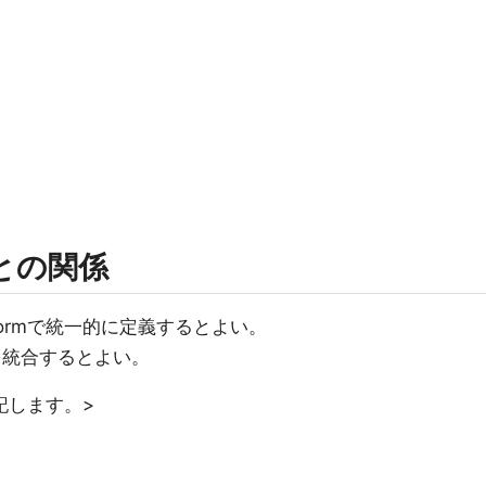
rmとの関係
t Platformで統一的に定義するとよい。
文書を統合するとよい。
記します。>