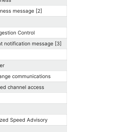
eness
ness message [2]
estion Control
t notification message [3]
er
Range communications
ted channel access
ized Speed Advisory