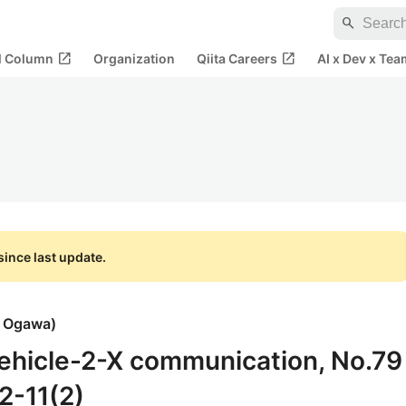
search
open_in_new
open_in_new
al Column
Organization
Qiita Careers
AI x Dev x Tea
ince last update.
i Ogawa
)
ehicle-2-X communication, No.79
2-11(2)