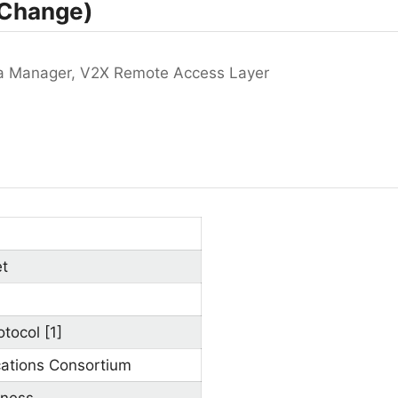
Change)
a Manager, V2X Remote Access Layer
et
tocol [1]
ations Consortium