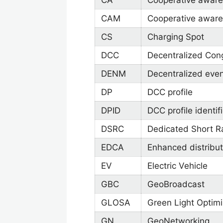
CA
Cooperative awar
CAM
Cooperative aware
CS
Charging Spot
DCC
Decentralized Cong
DENM
Decentralized even
DP
DCC profile
DPID
DCC profile identifi
DSRC
Dedicated Short 
EDCA
Enhanced distribu
EV
Electric Vehicle
GBC
GeoBroadcast
GLOSA
Green Light Optim
GN
GeoNetworking