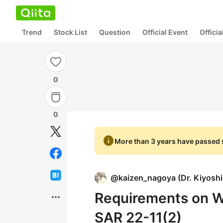
Trend
Stock List
Question
Official Event
Offici
0
0
info
More than 3 years have passed s
@
kaizen_nagoya
(
Dr. Kiyosh
Requirements on W
more_horiz
SAR 22-11(2)