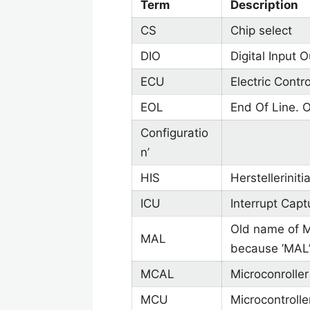
Term
Description
CS
Chip select
DIO
Digital Input 
ECU
Electric Contro
EOL
End Of Line. 
Configuratio
n’
HIS
Herstellerinit
ICU
Interrupt Capt
Old name of M
MAL
because ’MAL’
MCAL
Microconroller
MCU
Microcontrolle