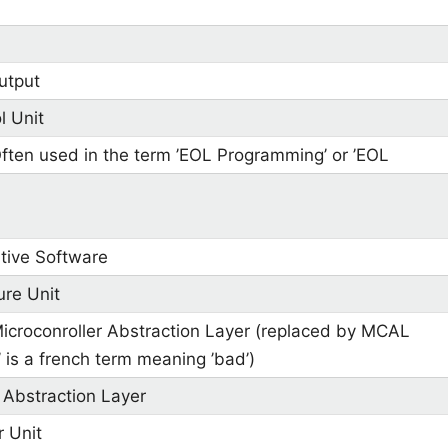
Output
l Unit
Often used in the term ’EOL Programming’ or ’EOL
iative Software
ure Unit
icroconroller Abstraction Layer (replaced by MCAL
 is a french term meaning ’bad’)
 Abstraction Layer
r Unit