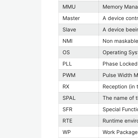
MMU
Memory Mana
Master
A device contr
Slave
A device beei
NMI
Non maskable 
OS
Operating Sy
PLL
Phase Locked
PWM
Pulse Width M
RX
Reception (in
SPAL
The name of t
SFR
Special Functi
RTE
Runtime envi
WP
Work Package