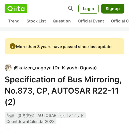
search
Login
Signup
Trend
Stock List
Question
Official Event
Official
info
More than 3 years have passed since last update.
@
kaizen_nagoya
(
Dr. Kiyoshi Ogawa
)
Specification of Bus Mirroring,
No.873, CP, AUTOSAR R22-11
(2)
英語
参考文献
AUTOSAR
小川メソッド
CountdownCalendar2023