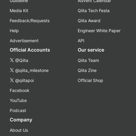
Guideline
Advent Calendar
Media Kit
Qiita Tech Festa
Feedback/Requests
Qiita Award
Help
Engineer White Paper
Advertisement
API
Official Accounts
Our service
@Qiita
Qiita Team
@qiita_milestone
Qiita Zine
@qiitapoi
Official Shop
Facebook
YouTube
Podcast
Company
About Us