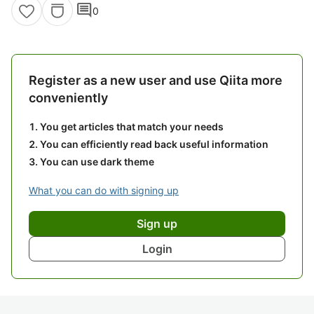
comment
0
Register as a new user and use Qiita more
conveniently
You get articles that match your needs
You can efficiently read back useful information
You can use dark theme
What you can do with signing up
Sign up
Login