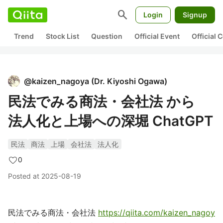
search
Login
Signup
Trend
Stock List
Question
Official Event
Official
@
kaizen_nagoya
(
Dr. Kiyoshi Ogawa
)
民法でみる商法・会社法 から
法人化と上場への深堀 ChatGPT
民法
商法
上場
会社法
法人化
0
Posted at
2025-08-19
民法でみる商法・会社法
https://qiita.com/kaizen_nagoy