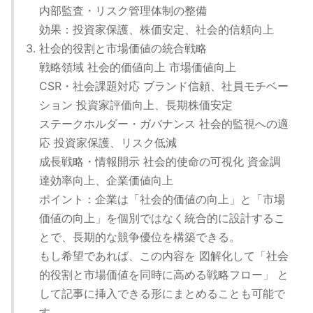
内部監査・リスク管理体制の整備
効果：投資家保護、株価安定、社会的信頼向上
社会的役割と市場価値の統合戦略
戦略領域 社会的価値向上 市場価値向上
CSR・社会課題対応 ブランド信頼、社員モチベー
ション 投資家評価向上、長期株価安定
ステークホルダー・ガバナンス 社会的監視への適
応 投資家保護、リスク低減
成長戦略・情報開示 社会的使命の可視化 資金調
達効率向上、企業価値向上
ポイント：企業は「社会的価値の向上」と「市場
価値の向上」を個別ではなく統合的に設計するこ
とで、長期的な競争優位を構築できる。
もし希望であれば、この内容を 図解化して「社会
的役割と市場価値を同時に高める戦略フロー」 と
して記事に挿入できる形にまとめることも可能で
す。