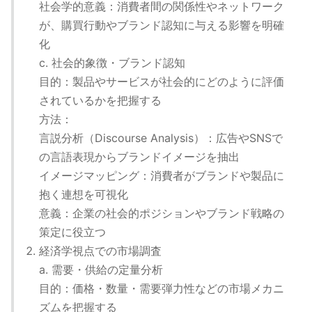
社会学的意義：消費者間の関係性やネットワーク
が、購買行動やブランド認知に与える影響を明確
化
c. 社会的象徴・ブランド認知
目的：製品やサービスが社会的にどのように評価
されているかを把握する
方法：
言説分析（Discourse Analysis）：広告やSNSで
の言語表現からブランドイメージを抽出
イメージマッピング：消費者がブランドや製品に
抱く連想を可視化
意義：企業の社会的ポジションやブランド戦略の
策定に役立つ
経済学視点での市場調査
a. 需要・供給の定量分析
目的：価格・数量・需要弾力性などの市場メカニ
ズムを把握する