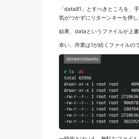
「data81」とすべきところを、
気がつかずにリターンキーを押し
結果、dataというファイルが上
幸い、作業は1が続くファイルの
docker/ubuntu
#
ls
-al
total 65956

drwxr-xr-x 1 root root     409
drwxr-xr-x 1 root root     409
-rw-r--r-- 1 root root 2720636
-rw-r--r-- 1 root root  906878
-rw-r--r-- 1 root root  100764
-rw-r--r-- 1 root root 2720636
一時的とはいえ、無駄なファイル