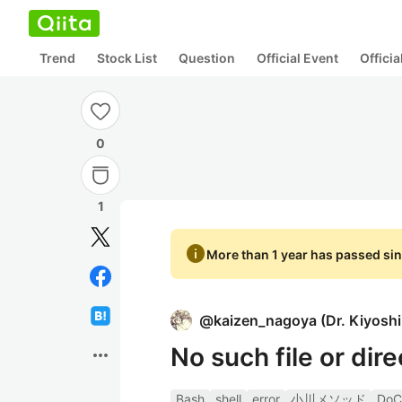
Trend
Stock List
Question
Official Event
Offici
0
1
info
More than 1 year has passed sin
@
kaizen_nagoya
(
Dr. Kiyosh
No such file or dir
more_horiz
Bash
shell
error
小川メソッド
DoC