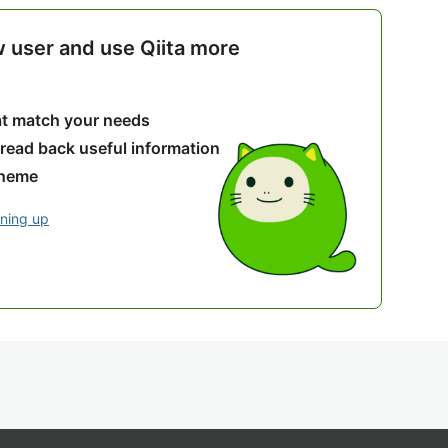
w user and use Qiita more
hat match your needs
 read back useful information
theme
gning up