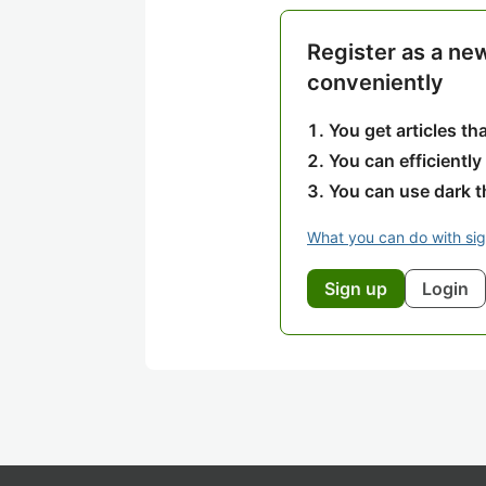
Register as a ne
conveniently
You get articles t
You can efficiently
You can use dark 
What you can do with si
Sign up
Login