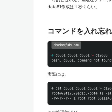
data81作成は１秒くらい。
コマンドを入れ忘
docker/ubuntu
#
d6561 d6561 d6561 
>
実際には、
# cat d6561 d6561 d6561 > d1968
root@70f17570ad1c:/opt# ls -al
