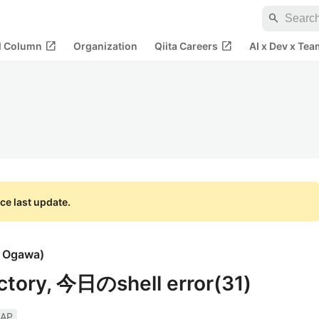
search
open_in_new
open_in_new
al Column
Organization
Qiita Careers
AI x Dev x Tea
ce last update.
i Ogawa
)
ectory, 今日のshell error(31)
AP