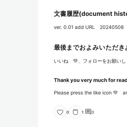
文書履歴(document histo
ver. 0.01 add URL 20240508
最後までおよみいただき
いいね 💚、フォローをお願いし
Thank you very much for readi
Please press the like icon 💚 an
comment
1
0
0