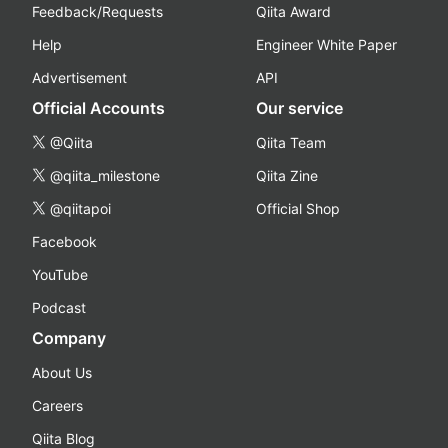
Feedback/Requests
Qiita Award
Help
Engineer White Paper
Advertisement
API
Official Accounts
Our service
@Qiita
Qiita Team
@qiita_milestone
Qiita Zine
@qiitapoi
Official Shop
Facebook
YouTube
Podcast
Company
About Us
Careers
Qiita Blog