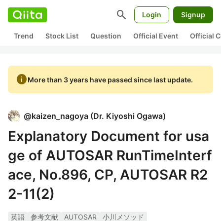
search
Login
Signup
Trend
Stock List
Question
Official Event
Official
info
More than 3 years have passed since last update.
@
kaizen_nagoya
(
Dr. Kiyoshi Ogawa
)
Explanatory Document for usa
ge of AUTOSAR RunTimeInterf
ace, No.896, CP, AUTOSAR R2
2-11(2)
英語
参考文献
AUTOSAR
小川メソッド