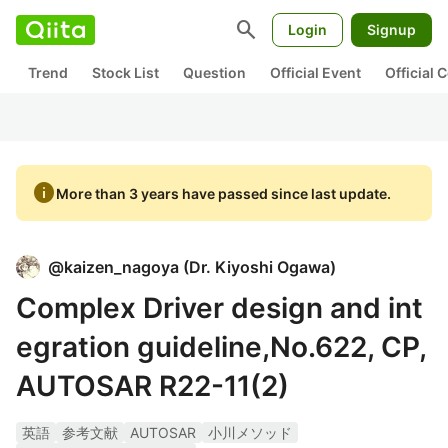
search
Login
Signup
Trend
Stock List
Question
Official Event
Official
info
More than 3 years have passed since last update.
@
kaizen_nagoya
(
Dr. Kiyoshi Ogawa
)
Complex Driver design and int
egration guideline,No.622, CP,
AUTOSAR R22-11(2)
英語
参考文献
AUTOSAR
小川メソッド