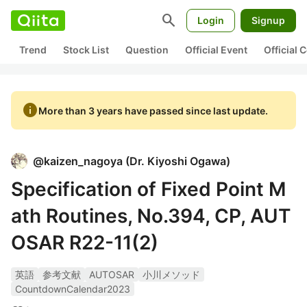
search
Login
Signup
Trend
Stock List
Question
Official Event
Official
info
More than 3 years have passed since last update.
@
kaizen_nagoya
(
Dr. Kiyoshi Ogawa
)
Specification of Fixed Point M
ath Routines, No.394, CP, AUT
OSAR R22-11(2)
英語
参考文献
AUTOSAR
小川メソッド
CountdownCalendar2023