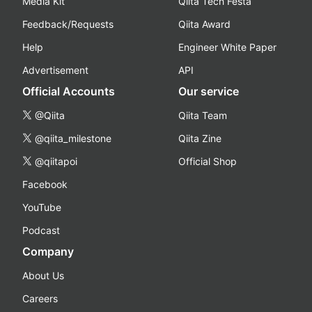
Media Kit
Qiita Tech Festa
Feedback/Requests
Qiita Award
Help
Engineer White Paper
Advertisement
API
Official Accounts
Our service
@Qiita
Qiita Team
@qiita_milestone
Qiita Zine
@qiitapoi
Official Shop
Facebook
YouTube
Podcast
Company
About Us
Careers