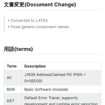
文書変更(Document Change)
• Converted to LATEX
• Fixed generic component names
用語(terms)
Term
Description
J1939 AddressClaimed PG (PGN =
AC
0x0EE00)
BSW
Basic Software (module)
Default Error Tracer, supports
DET
development and runtime error reporting