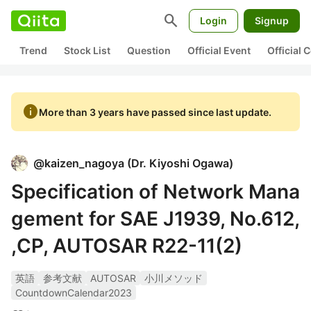
search
Login
Signup
Trend
Stock List
Question
Official Event
Official
info
More than 3 years have passed since last update.
@
kaizen_nagoya
(
Dr. Kiyoshi Ogawa
)
Specification of Network Mana
gement for SAE J1939, No.612,
,CP, AUTOSAR R22-11(2)
英語
参考文献
AUTOSAR
小川メソッド
CountdownCalendar2023