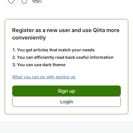
comment
0
Register as a new user and use Qiita more
conveniently
You get articles that match your needs
You can efficiently read back useful information
You can use dark theme
What you can do with signing up
Sign up
Login