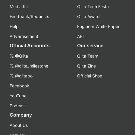
Media Kit
Qiita Tech Festa
Feedback/Requests
Qiita Award
Help
Engineer White Paper
Advertisement
API
Official Accounts
Our service
@Qiita
Qiita Team
@qiita_milestone
Qiita Zine
@qiitapoi
Official Shop
Facebook
YouTube
Podcast
Company
About Us