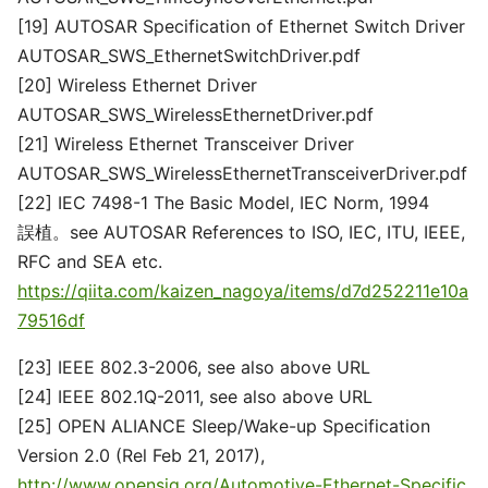
[19] AUTOSAR Specification of Ethernet Switch Driver
AUTOSAR_SWS_EthernetSwitchDriver.pdf
[20] Wireless Ethernet Driver
AUTOSAR_SWS_WirelessEthernetDriver.pdf
[21] Wireless Ethernet Transceiver Driver
AUTOSAR_SWS_WirelessEthernetTransceiverDriver.pdf
[22] IEC 7498-1 The Basic Model, IEC Norm, 1994
誤植。see AUTOSAR References to ISO, IEC, ITU, IEEE,
RFC and SEA etc.
https://qiita.com/kaizen_nagoya/items/d7d252211e10a
79516df
[23] IEEE 802.3-2006, see also above URL
[24] IEEE 802.1Q-2011, see also above URL
[25] OPEN ALIANCE Sleep/Wake-up Specification
Version 2.0 (Rel Feb 21, 2017),
http://www.opensig.org/Automotive-Ethernet-Specific