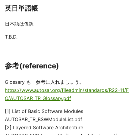
英日単語帳
日本語は仮訳
T.B.D.
参考(reference)
Glossary も 参考に入れましょう。
https://www.autosar.org/fileadmin/standards/R22-11/F
O/AUTOSAR_TR_Glossary.pdf
[1] List of Basic Software Modules
AUTOSAR_TR_BSWModuleList.pdf
[2] Layered Software Architecture