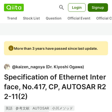
search
Login
Signup
Trend
Stock List
Question
Official Event
Official
info
More than 3 years have passed since last update.
@
kaizen_nagoya
(
Dr. Kiyoshi Ogawa
)
Specification of Ethernet Inter
face, No.417, CP, AUTOSAR R2
2-11(2)
英語
参考文献
AUTOSAR
小川メソッド