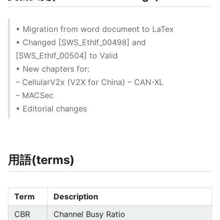
• Migration from word document to LaTex
• Changed [SWS_EthIf_00498] and
[SWS_EthIf_00504] to Valid
• New chapters for:
– CellularV2x (V2X for China) – CAN-XL
– MACSec
• Editorial changes
用語(terms)
Term
Description
CBR
Channel Busy Ratio