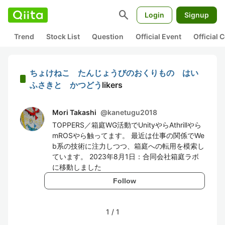
search
Login
Signup
Trend
Stock List
Question
Official Event
Official
ちょけねこ たんじょうびのおくりもの はい
ふさきと かつどう
likers
Mori Takashi
@
kanetugu2018
TOPPERS／箱庭WG活動でUnityやらAthrillやら
mROSやら触ってます。 最近は仕事の関係でWe
b系の技術に注力しつつ、箱庭への転用を模索し
ています。 2023年8月1日：合同会社箱庭ラボ
に移動しました
Follow
1
/
1