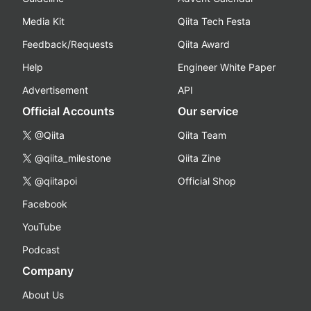
Media Kit
Qiita Tech Festa
Feedback/Requests
Qiita Award
Help
Engineer White Paper
Advertisement
API
Official Accounts
Our service
@Qiita
Qiita Team
@qiita_milestone
Qiita Zine
@qiitapoi
Official Shop
Facebook
YouTube
Podcast
Company
About Us