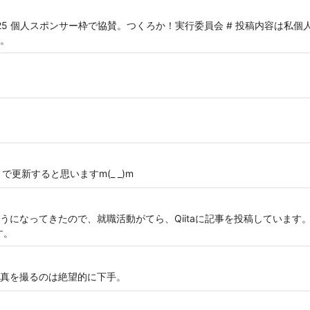
to 2024/2025 個人スポンサー枠で協賛。つくろか！実行委員会 # 投稿内
。
g.jp/ で更新すると思いますm(_ _)m
になってきたので、就職活動がてら、Qiitaに記事を投稿しています。っ
す。
真を撮るのは絶望的に下手。