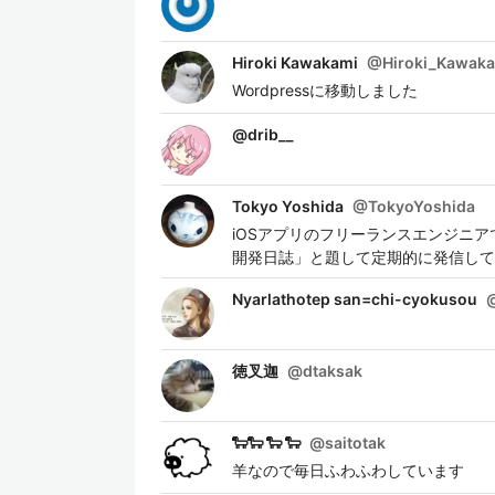
Hiroki Kawakami
@
Hiroki_Kawak
Wordpressに移動しました
@
drib__
Tokyo Yoshida
@
TokyoYoshida
iOSアプリのフリーランスエンジニアで
開発日誌」と題して定期的に発信しています。ht
Nyarlathotep san=chi-cyokusou
徳叉迦
@
dtaksak
🐑🐑 🐑 🐑
@
saitotak
羊なので毎日ふわふわしています