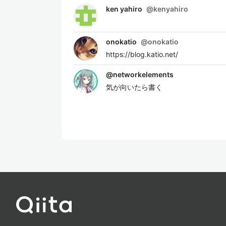
ken yahiro
@
kenyahiro
onokatio
@
onokatio
https://blog.katio.net/
@
networkelements
気が向いたら書く