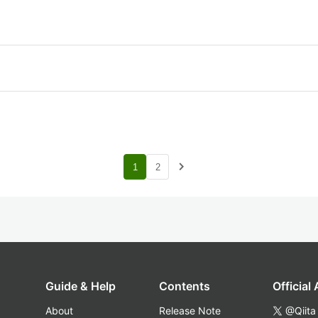
navigate_next
1
2
Guide & Help
Contents
Official
About
Release Note
@Qiita