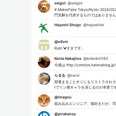
seigot
@
seigot
# MakerFaire Tokyo/Kyo
門見解を代表するものではありません
Hayashi Shogo
@
hayashier
@
o8vm
Rust 🦀すきです。
Kenta Nakajima
@
knknkn1162
今後は http://cstmize.hatenablo
らるる
@
rarul
部署まるごとすぐにもリストラされそう
rでリン廃キャラを演じるのが本業で
@
imagou
組み込みエンジニア。猫好きだが、写
@
pirakansa