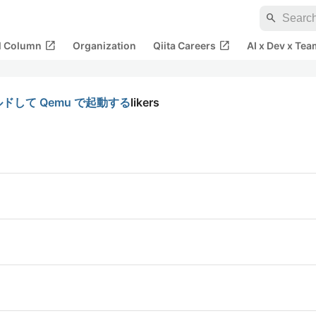
search
open_in_new
open_in_new
al Column
Organization
Qiita Careers
AI x Dev x Tea
ルドして Qemu で起動する
likers