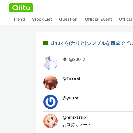
Trend
Stock List
Question
Official Event
Offici
Linux を(わりと)シンプルな構成でビ
冷
@
x0017
@
TakoM
@
yuurei
@
mmxsrup
お気持ちノート