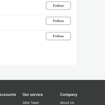
Follow
Follow
Follow
 Accounts
Our service
Company
Qiita Team
About Us