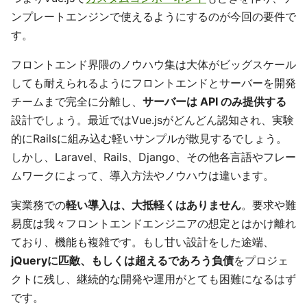
ンプレートエンジンで使えるようにするのが今回の要件で
す。
フロントエンド界隈のノウハウ集は大体がビッグスケール
しても耐えられるようにフロントエンドとサーバーを開発
チームまで完全に分離し、
サーバーは API のみ提供する
設計でしょう。最近ではVue.jsがどんどん認知され、実験
的にRailsに組み込む軽いサンプルが散見するでしょう。
しかし、Laravel、Rails、Django、その他各言語やフレー
ムワークによって、導入方法やノウハウは違います。
実業務での
軽い導入は、大抵軽くはありません
。要求や難
易度は我々フロントエンドエンジニアの想定とはかけ離れ
ており、機能も複雑です。もし甘い設計をした途端、
jQueryに匹敵、もしくは超えるであろう負債
をプロジェ
クトに残し、継続的な開発や運用がとても困難になるはず
です。