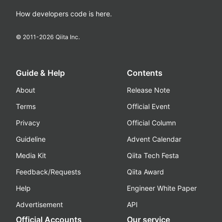
How developers code is here.
© 2011-
2026
Qiita Inc.
Guide & Help
Contents
About
Release Note
Terms
Official Event
Privacy
Official Column
Guideline
Advent Calendar
Media Kit
Qiita Tech Festa
Feedback/Requests
Qiita Award
Help
Engineer White Paper
Advertisement
API
Official Accounts
Our service