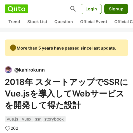
search
Login
Signup
Trend
Stock List
Question
Official Event
Official
info
More than 5 years have passed since last update.
@
kahirokunn
2018年 スタートアップでSSRに
Vue.jsを導入してWebサービス
を開発して得た設計
Vue.js
Vuex
ssr
storybook
262