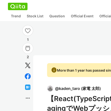
Trend
Stock List
Question
Official Event
Offici
1
2
info
More than 1 year has passed sin
@
kaden_taro
(
家電 太郎
)
【React(TypeScript
more_horiz
agingでWebプ