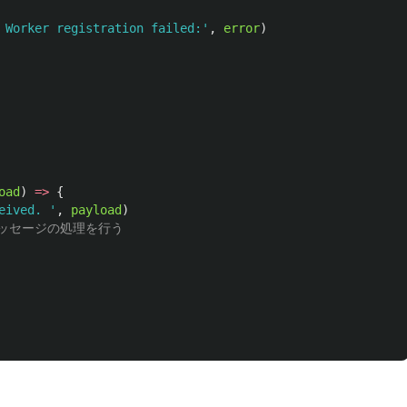
 Worker registration failed:
'
,
error
)
oad
)
=>
{
eived. 
'
,
payload
)
ドメッセージの処理を行う