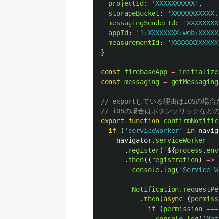
projectId
:
'
XXXXXXXXXX
'
,
storageBucket
:
'
XXXXXXXXXXX.
messagingSenderId
:
'
XXXXXXXX
appId
:
'
1:XXXXXXXX:web:XXXXX
measurementId
:
'
XXXXXXXXXXXX
}
const
firebaseApp
=
initialize
const
messaging
=
getMessaging
// exportしている理由はiOSの
// iOSの場合はボタンクリックな
export
function
confirmNotific
if 
(
'
serviceWorker
'
in
navig
navigator
.
serviceWorker
.
register
(
`
${
process
.
env
.
then
((
registration
)
=>
console
.
log
(
'
Service W
Notification
.
requestPe
.
then
(
async 
(
permiss
if 
(
permission
===
console
.
log
(
'
Not