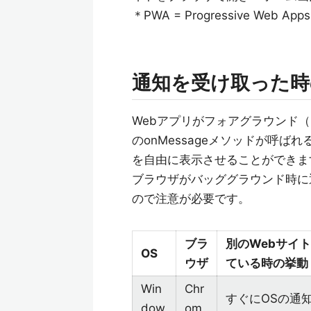
＊PWA = Progressive W
通知を受け取った時
Webアプリがフォアグラウンド（
のonMessageメソッドが呼ばれ
を自由に表示させることができま
ブラウザがバッググラウンド時に
ので注意が必要です。
ブラ
別のWebサイ
OS
ウザ
ている時の挙動
Win
Chr
すぐにOSの通
dow
om