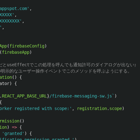
appspot.com
'
,
XXXXX
'
,
XXXXXXXX
'
,
'
,
App
(
firebaseConfig
)
(
firebaseApp
)
場合だとuseEffectでこの処理を呼んでも通知許可のダイアログが出ない
どの明示的なユーザー操作イベントでこのメソッドを呼ぶようにする。
ation
()
{
ator
)
{
.
REACT_APP_BASE_URL
}
/firebase-messaging-sw.js`
)
{
orker registered with scope:
'
,
registration
.
scope
)
rmission
()
ion
)
=>
{
'
granted
'
)
{
ification permission granted.
'
)