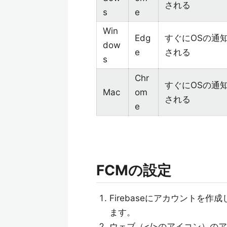
される
s
e
Win
Edg
すぐにOSの通
dow
e
される
s
Chr
すぐにOSの通
Mac
om
される
e
FCMの設定
Firebaseにアカウントを作
ます。
ウェブ（</>のアイコン）のアプリ