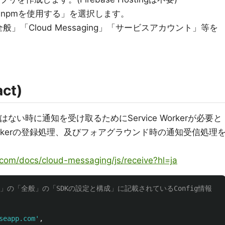
」で「npmを使用する」を選択します。
「Cloud Messaging」「サービスアカウント」等を
ct)
い時に通知を受け取るためにService Workerが必要と
ce Workerの登録処理、及びフォアグラウンド時の通知受信処理
e.com/docs/cloud-messaging/js/receive?hl=ja
設定」の「全般」の「SDKの設定と構成」に記載されているConfig情報
seapp.com
'
,