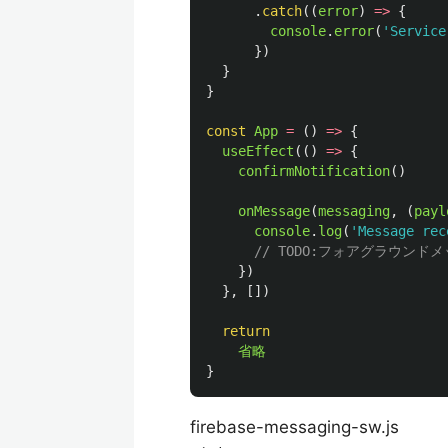
.
catch
((
error
)
=>
{
console
.
error
(
'
Service
})
}
}
const
App
=
()
=>
{
useEffect
(()
=>
{
confirmNotification
()
onMessage
(
messaging
,
(
payl
console
.
log
(
'
Message rec
// TODO:フォアグラウン
})
},
[])
return
省略
}
firebase-messaging-sw.js