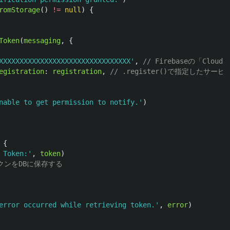
romStorage
()
!=
null
)
{
Token
(
messaging
,
{
XXXXXXXXXXXXXXXXXXXXXXXXXXXXXXXX
'
,
// Firebaseの「Cl
egistration
:
registration
,
// .register()で指定したサ
nable to get permission to notify.
'
)
{
 Token:
'
,
token
)
トークンをDBに保存する
error occurred while retrieving token.
'
,
error
)