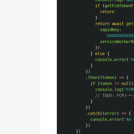
if 
(
getFcmTokenF
return
}
return
await
get
vapidKey
:
'
XXXXXXXXXXX
serviceWorkerR
})
}
else
{
console
.
error
(
'
U
}
})
.
then
((
token
)
=>
{
if 
(
token
!=
null
)
console
.
log
(
'
FCM
// TODO: FCM
}
})
.
catch
((
error
)
=>
{
console
.
error
(
'
An 
})
})