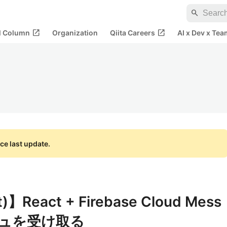
search
open_in_new
open_in_new
al Column
Organization
Qiita Careers
AI x Dev x Tea
ce last update.
)】React + Firebase Cloud Mess
ッシュを受け取る