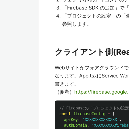
「Firebase SDK の追加
「プロジェクトの設定」の「全般」
参照します。
クライアント側(Rea
Webサイトがフォアグラウンドではな
なります。App.tsxにServi
書きます。
（参考）
https://firebase.googl
// Firebaseの「プロジェクトの
const
firebaseConfig
=
{
apiKey
:
'
XXXXXXXXXXXXXX
'
,
authDomain
:
'
XXXXXXXXXfireba