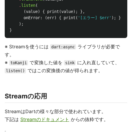
.
listen
(
(
value
)
{
print
(
value
);
},
onError:
(
err
)
{
print
(
'[エラー] 
$err
'
);
}
);
}
※ Streamを使うには
ライブラリが必要で
dart:async
す。
※
で変換した値を
に入れ直していて、
toKanji
sink
ではこの変換後の値が得られます。
listen()
Streamの応用
StreamはDartの様々な部分で使われています。
下記は
Streamのドキュメント
からの抜粋です。