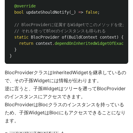
@override
bool
updateShouldNotify
(
_
)
=
>
false
;
// BlocProviderに従属するWidgetでこのメソッドを使えば
// それを使ってBlocのインスタンスも得られる
static
BlocProvider
of
(
BuildContext
context
)
{
return
context
.
dependOnInheritedWidgetOfExactTyp
}
}
BlocProviderクラスはInheritedWidgetを継承しているの
で、その子孫Widgetには情報が伝わります。
逆に言うと、子孫Widgetはツリーを遡ってBlocProvider
のインスタンスにアクセスできます。
BlocProviderはBlocクラスのインスタンスを持っている
ため、子孫WidgetはBlocにもアクセスできることになり
ます。