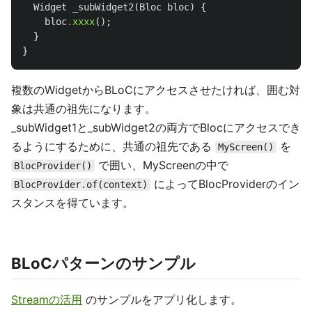
Widget
_subWidget2
(
Bloc
bloc
)
{
bloc
.
xxxx
();
}
}
複数のWidgetからBLoCにアクセスさせたければ、囲む対
象は共通の祖先になります。
_subWidget1と_subWidget2の両方でBlocにアクセスでき
るようにするために、共通の祖先である
を
MyScreen()
で囲い、MyScreenの中で
BlocProvider()
によってBlocProviderのイン
BlocProvider.of(context)
スタンスを得ています。
BLoCパターンのサンプル
Streamの活用
のサンプルをアプリ化します。