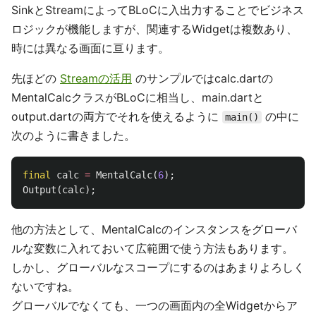
SinkとStreamによってBLoCに入出力することでビジネス
ロジックが機能しますが、関連するWidgetは複数あり、
時には異なる画面に亘ります。
先ほどの
Streamの活用
のサンプルではcalc.dartの
MentalCalcクラスがBLoCに相当し、main.dartと
output.dartの両方でそれを使えるように
の中に
main()
次のように書きました。
final
calc
=
MentalCalc
(
6
);
Output
(
calc
);
他の方法として、MentalCalcのインスタンスをグローバ
ルな変数に入れておいて広範囲で使う方法もあります。
しかし、グローバルなスコープにするのはあまりよろしく
ないですね。
グローバルでなくても、一つの画面内の全Widgetからア