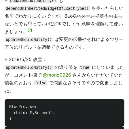
※
も
updateShouldNotify()
も長ったらしい
dependOnInheritedWidgetOfExactType()
名前でわかりにくいですが、
BLoCパターンで使うおまじ
ないとでも思っておけばOKでしょう
意味を理解して使い
2
ましょう。
は変更の伝播やそれによるツリー
updateShouldNotify()
下位のリビルドを調整できるものです。
※ 2019/5/25 改善：
の返り値を
にしていました
updateShouldNotify()
true
が、コメント欄で
@mono0926
さんからいただいていた
情報のとおり
で問題なさそうですので変更しまし
false
た。
BlocProvider
(
child:
MyScreen
(),
)