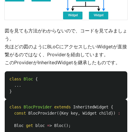
図を見ても方法がわからないので、コードを見てみましょ
う。
先ほどの図のようにBLoCにアクセスしたいWidgetが直接
繋がるのではなく、Providerを経由しています。
このProviderがInheritedWidgetを継承したものです。
class
Bloc
{
...
}
class
BlocProvider
extends
InheritedWidget
{
const
BlocProvider
({
Key
key
,
Widget
child
})
:
supe
Bloc
get
bloc
=
>
Bloc
();