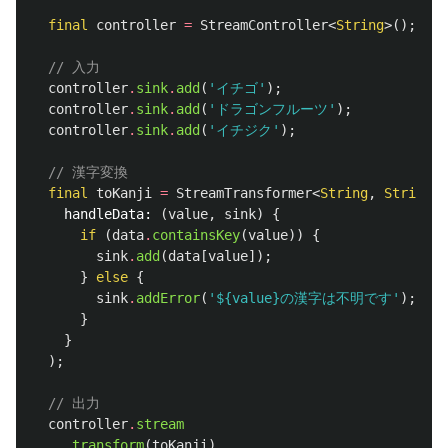
final
controller
=
StreamController
<
String
>();
// 入力
controller
.
sink
.
add
(
'イチゴ'
);
controller
.
sink
.
add
(
'ドラゴンフルーツ'
);
controller
.
sink
.
add
(
'イチジク'
);
// 漢字変換
final
toKanji
=
StreamTransformer
<
String
,
String
>
.
handleData:
(
value
,
sink
)
{
if
(
data
.
containsKey
(
value
))
{
sink
.
add
(
data
[
value
]);
}
else
{
sink
.
addError
(
'
${value}
の漢字は不明です'
);
}
}
);
// 出力
controller
.
stream
.
transform
(
toKanji
)