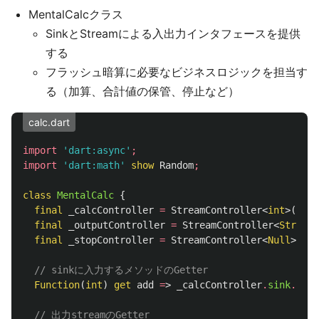
MentalCalcクラス
SinkとStreamによる入出力インタフェースを提供
する
フラッシュ暗算に必要なビジネスロジックを担当す
る（加算、合計値の保管、停止など）
calc.dart
import
'dart:async'
;
import
'dart:math'
show
Random
;
class
MentalCalc
{
final
_calcController
=
StreamController
<
int
>();
final
_outputController
=
StreamController
<
String
>
final
_stopController
=
StreamController
<
Null
>();
// sinkに入力するメソッドのGetter
Function
(
int
)
get
add
=
>
_calcController
.
sink
.
add
;
// 出力streamのGetter