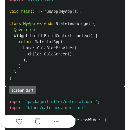
void
main
()
=
>
runApp
(
MyApp
());
class
MyApp
extends
StatelessWidget
{
@override
Widget
build
(
BuildContext
context
)
{
return
MaterialApp
(
home:
CalcBlocProvider
(
child:
CalcScreen
(),
),
);
}
}
screen.dart
import
'package:flutter/material.dart'
;
import
'blocs/calc_provider.dart'
;
more_horiz
class
CalcScreen
extends
StatelessWidget
{
@override