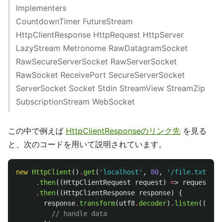
Implementers
CountdownTimer FutureStream
HttpClientResponse HttpRequest HttpServer
LazyStream Metronome RawDatagramSocket
RawSecureServerSocket RawServerSocket
RawSocket ReceivePort SecureServerSocket
ServerSocket Socket Stdin StreamView StreamZip
SubscriptionStream WebSocket
この中で例えば
HttpClientResponseのリンク先
を見る
と、次のコードを用いて説明されています。
new
HttpClient
()
.
get
(
'localhost'
,
80
,
'/file.txt'
)
.
then
((
HttpClientRequest
request
)
=
>
request
.
cl
.
then
((
HttpClientResponse
response
)
{
response
.
transform
(
utf8
.
decoder
)
.
listen
((
cont
// handle data