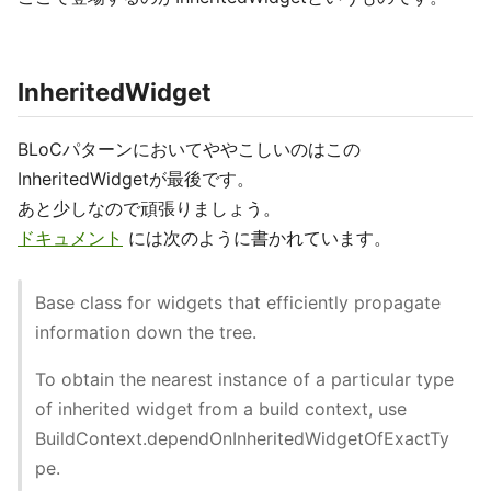
InheritedWidget
BLoCパターンにおいてややこしいのはこの
InheritedWidgetが最後です。
あと少しなので頑張りましょう。
ドキュメント
には次のように書かれています。
Base class for widgets that efficiently propagate
information down the tree.
To obtain the nearest instance of a particular type
of inherited widget from a build context, use
BuildContext.dependOnInheritedWidgetOfExactTy
pe.