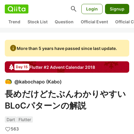
search
Login
Signup
Trend
Stock List
Question
Official Event
Official
info
More than 5 years have passed since last update.
Flutter #2
Advent Calendar
2018
Day 15
@
kabochapo
(
Kabo
)
長めだけどたぶんわかりやすい
BLoCパターンの解説
Dart
Flutter
563