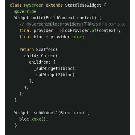
class
MyScreen
extends
StatelessWidget
{
@override
Widget
build
(
BuildContext
context
)
{
// MyScreenはBlocProviderの子孫なのでそのインス
final
provider
=
BlocProvider
.
of
(
context
);
final
bloc
=
provider
.
bloc
;
return
Scaffold
(
child:
Column
(
children:
[
_subWidget1
(
bloc
),
_subWidget2
(
bloc
),
],
),
);
}
Widget
_subWidget1
(
Bloc
bloc
)
{
bloc
.
xxxx
();
}