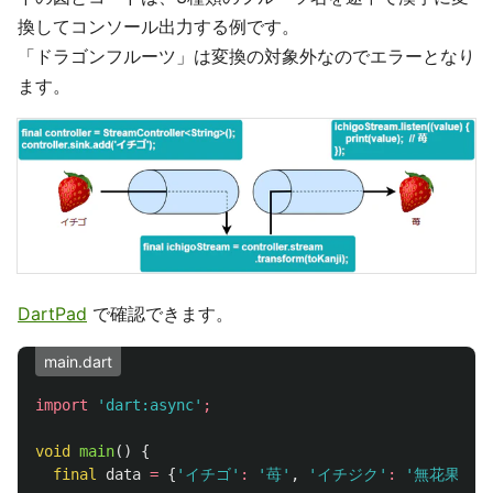
換してコンソール出力する例です。
「ドラゴンフルーツ」は変換の対象外なのでエラーとなり
ます。
DartPad
で確認できます。
main.dart
import
'dart:async'
;
void
main
()
{
final
data
=
{
'イチゴ'
:
'苺'
,
'イチジク'
:
'無花果'
};