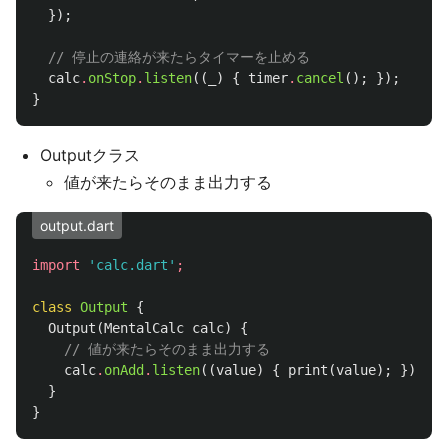
});
// 停止の連絡が来たらタイマーを止める
calc
.
onStop
.
listen
((
_
)
{
timer
.
cancel
();
});
}
Outputクラス
値が来たらそのまま出力する
output.dart
import
'calc.dart'
;
class
Output
{
Output
(
MentalCalc
calc
)
{
// 値が来たらそのまま出力する
calc
.
onAdd
.
listen
((
value
)
{
print
(
value
);
});
}
}