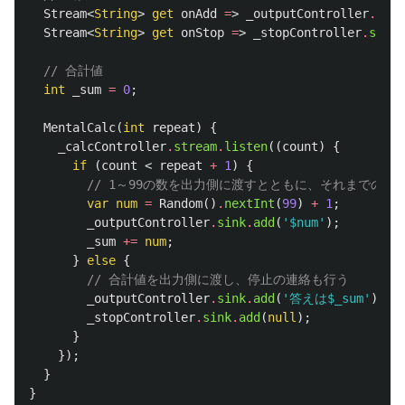
Stream
<
String
>
get
onAdd
=
>
_outputController
.
stre
Stream
<
String
>
get
onStop
=
>
_stopController
.
strea
// 合計値
int
_sum
=
0
;
MentalCalc
(
int
repeat
)
{
_calcController
.
stream
.
listen
((
count
)
{
if
(
count
<
repeat
+
1
)
{
// 1～99の数を出力側に渡すとともに、それまでの数
var
num
=
Random
()
.
nextInt
(
99
)
+
1
;
_outputController
.
sink
.
add
(
'
$num
'
);
_sum
+=
num
;
}
else
{
// 合計値を出力側に渡し、停止の連絡も行う
_outputController
.
sink
.
add
(
'答えは
$_sum
'
);
_stopController
.
sink
.
add
(
null
);
}
});
}
}