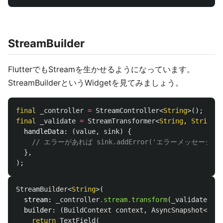
StreamBuilder
FlutterでもStreamを生かせるようになっています。
StreamBuilderというWidgetを見てみましょう。
final
_controller
=
StreamController
<
String
>();
final
_validate
=
StreamTransformer
<
String
,
String
>
.
handleData:
(
value
,
sink
)
{
// エラーがあれば sink.addError('エラーメッセージ')
},
);
StreamBuilder
<
String
>(
stream:
_controller
.
stream
.
transform
(
_validate
),
builder:
(
BuildContext
context
,
AsyncSnapshot
<
Stri
return
TextField
(