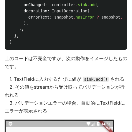
onChanged:
_controller
.
sink
.
add
,
decoration:
InputDecoration
(
errorText:
snapshot
.
hasError
?
snapshot
.
erro
),
);
},
)
上のコードは不完全ですが、次の動作をイメージしたもの
です。
1. TextFieldに入力するたびに値が
される
sink.add()
2. その値をstreamから受け取ってバリデーションが行
われる
3. バリデーションエラーの場合、自動的にTextFieldに
エラーが表示される