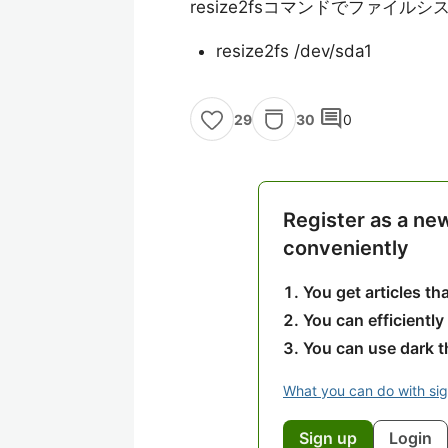
resize2fsコマンドでファイ
resize2fs /dev/sda1
comment
30
0
29
Register as a ne
conveniently
You get articles t
You can efficiently
You can use dark 
What you can do with si
Sign up
Login