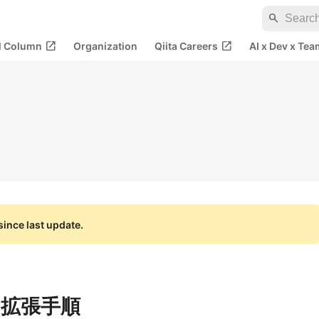
search
open_in_new
open_in_new
al Column
Organization
Qiita Careers
AI x Dev x Tea
ince last update.
ム拡張手順