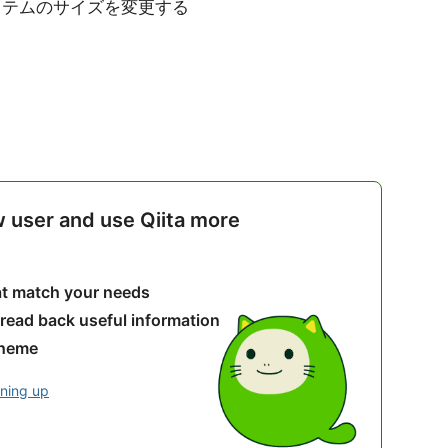
ルシステムのサイズを変更する
w user and use Qiita more
hat match your needs
 read back useful information
theme
gning up