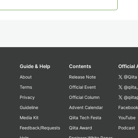
Guide & Help
Contents
Official
About
Release Note
@Qiita
Terms
Official Event
@qiita
Privacy
Official Column
@qiita
Guideline
Advent Calendar
Faceboo
Media Kit
Qiita Tech Festa
YouTube
Feedback/Requests
Qiita Award
Podcast
Help
Engineer White Paper