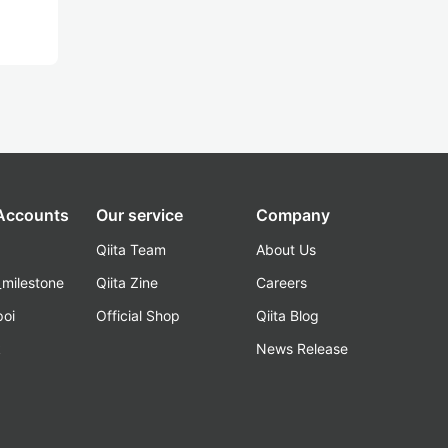
 Accounts
Our service
Company
Qiita Team
About Us
_milestone
Qiita Zine
Careers
poi
Official Shop
Qiita Blog
k
News Release