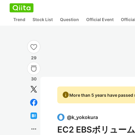
Trend
Stock List
Question
Official Event
Offici
29
30
info
More than 5 years have passed s
@
k_yokokura
EC2 EBSボリュー
more_horiz