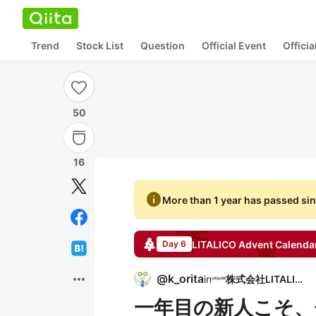
Trend
Stock List
Question
Official Event
Offici
50
16
info
More than 1 year has passed sin
LITALICO
Advent Calenda
Day 6
more_horiz
@
k_orita
in
株式会社LITALICO
一年目の新人こそ、