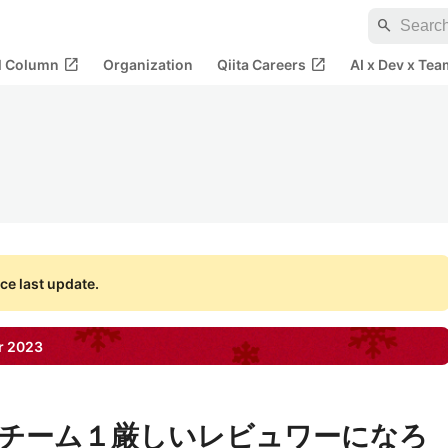
search
open_in_new
open_in_new
al Column
Organization
Qiita Careers
AI x Dev x Tea
ce last update.
r
2023
チーム１厳しいレビュワーになろ