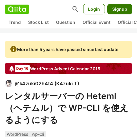
search
Login
Signup
Trend
Stock List
Question
Official Event
Official
info
More than 5 years have passed since last update.
WordPress
Advent Calendar
2015
Day 16
@
k4zuki02h4t4
(
K4zuki T
)
レンタルサーバーの Heteml
（ヘテムル）で WP-CLI を使え
るようにする
WordPress
wp-cli