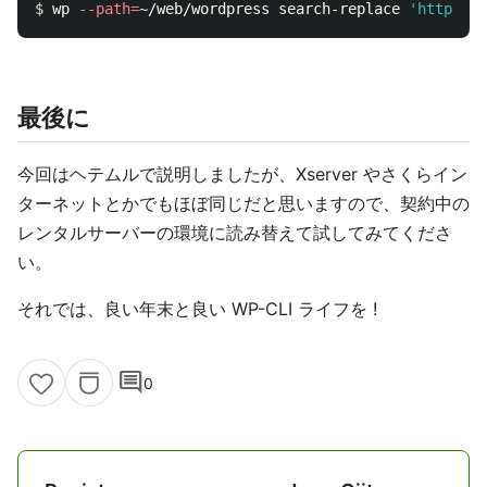
$ 
wp 
--path
=
~/web/wordpress search-replace 
'http://e
最後に
今回はヘテムルで説明しましたが、Xserver やさくらイン
ターネットとかでもほぼ同じだと思いますので、契約中の
レンタルサーバーの環境に読み替えて試してみてくださ
い。
それでは、良い年末と良い WP-CLI ライフを !
comment
0