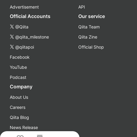
Advertisement
API
Official Accounts
Our service
@Qiita
Qiita Team
@qiita_milestone
Qiita Zine
@qiitapoi
Official Shop
Facebook
YouTube
Podcast
Company
About Us
Careers
Qiita Blog
News Release