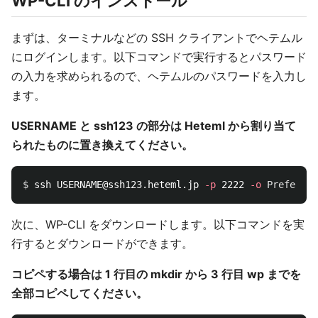
WP-CLI のインストール
まずは、ターミナルなどの SSH クライアントでヘテムル
にログインします。以下コマンドで実行するとパスワード
の入力を求められるので、ヘテムルのパスワードを入力し
ます。
USERNAME と ssh123 の部分は Heteml から割り当て
られたものに置き換えてください。
$ 
ssh USERNAME@ssh123.heteml.jp 
-p
 2222 
-o
Preferred
次に、WP-CLI をダウンロードします。以下コマンドを実
行するとダウンロードができます。
コピペする場合は 1 行目の mkdir から 3 行目 wp までを
全部コピペしてください。