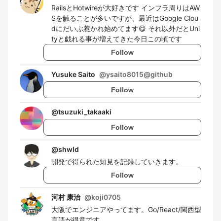
RailsとHotwireが大好きです インフラ周りはAW
Sを触ることが多いですが、最近はGoogle Clou
dにだいぶ惹かれ始めてます😋 それ以外だとUni
tyと戯れる事が増えてきた今日この頃です
Follow
Yusuke Saito
@
ysaito8015@github
Follow
@
tsuzuki_takaaki
Follow
@
shwld
開発で得られた知見を記録していきます。
Follow
河村 康治
@
koji0705
大阪でエンジニアやってます。Go/React/関西型
言語が得意です。