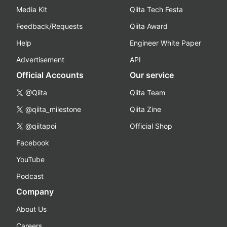
Media Kit
Qiita Tech Festa
Feedback/Requests
Qiita Award
Help
Engineer White Paper
Advertisement
API
Official Accounts
Our service
@Qiita
Qiita Team
@qiita_milestone
Qiita Zine
@qiitapoi
Official Shop
Facebook
YouTube
Podcast
Company
About Us
Careers