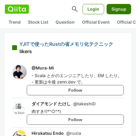
search
Login
Signup
Trend
Stock List
Question
Official Event
Official
YJITで使ったRustの省メモリ化テクニック
likers
@
Mura-Mi
- Scala とかのエンジニアしたり、EM したり。
- 更新は今後 zenn.dev で。
Follow
ダイアモンド たけし
@
takeshiD
肉すき!(*^○^*)
Follow
Hirokatsu Endo
@
ruzia