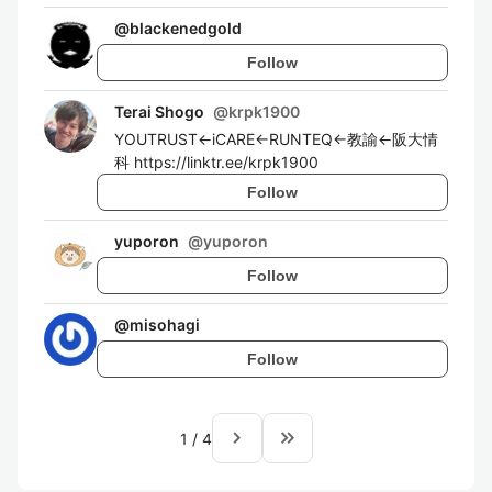
@
blackenedgold
Follow
Terai Shogo
@
krpk1900
YOUTRUST←iCARE←RUNTEQ←教諭←阪大情
科 https://linktr.ee/krpk1900
Follow
yuporon
@
yuporon
Follow
@
misohagi
Follow
navigate_next
keyboard_double_arrow_right
1
/
4