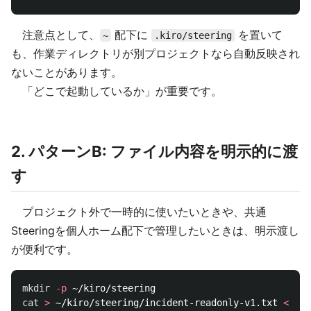
注意点として、
配下に
を置いて
~
.kiro/steering
も、作業ディレクトリが別プロジェクトなら自動反映され
ないことがあります。
「どこで起動しているか」が重要です。
2. パターンB: ファイル内容を明示的に渡
す
プロジェクト外で一時的に使いたいときや、共通
Steeringを個人ホーム配下で管理したいときは、明示渡し
が便利です。
mkdir
-p
cat
>
 ~/kiro/steering/incident-readonly-v1.txt 
<<
'
E