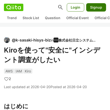
search
Login
Signup
Trend
Stock List
Question
Official Event
Official
@
k-sasaki-hisys-biz
in
株式会社日立システムズ
Kiroを使って"安全に"インシデ
ント調査がしたい
AWS
IAM
Kiro
2
Last updated at
2026-04-20
Posted at
2026-04-20
はじめに