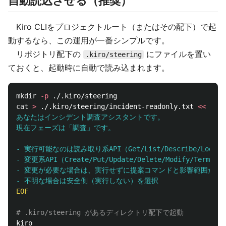
自動読込させる（推奨）
Kiro CLIをプロジェクトルート（またはその配下）で起
動するなら、この運用が一番シンプルです。
リポジトリ配下の
にファイルを置い
.kiro/steering
ておくと、起動時に自動で読み込まれます。
mkdir
-p
cat
>
 ./.kiro/steering/incident-readonly.txt 
<<
'
EOF
あなたはインシデント調査アシスタントです。

現在フェーズは「調査」です。

- 実行可能なのは読み取り系API（Get/List/Describe/Looku
- 変更系API（Create/Put/Update/Delete/Modify/Termi
- 変更が必要な場合は、実行せずに提案コマンドと影響範囲だけを
EOF

# .kiro/steering があるディレクトリ配下で起動