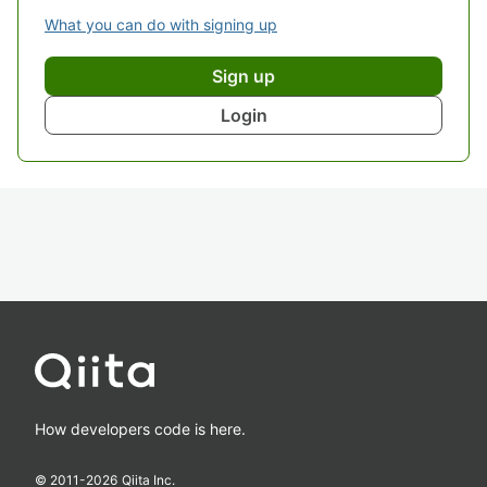
What you can do with signing up
Sign up
Login
How developers code is here.
© 2011-
2026
Qiita Inc.