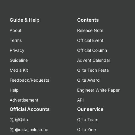
Guide & Help
Contents
About
Release Note
Terms
Official Event
Privacy
Official Column
Guideline
Advent Calendar
Media Kit
Qiita Tech Festa
Feedback/Requests
Qiita Award
Help
Engineer White Paper
Advertisement
API
Official Accounts
Our service
@Qiita
Qiita Team
@qiita_milestone
Qiita Zine