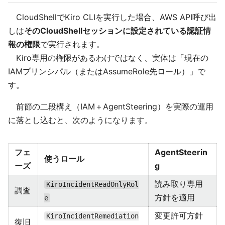
CloudShellでKiro CLIを実行した場合、AWS API呼び出
しは
そのCloudShellセッションに設定されている認証情
報の権限
で実行されます。
Kiro専用の権限があるわけではなく、実体は「現在の
IAMプリンシパル（またはAssumeRole先ロール）」で
す。
前節の二段構え（IAM＋AgentSteering）を実際の運用
に落とし込むと、次のようになります。
フェ
AgentSteerin
使うロール
ーズ
g
読み取り専用
KiroIncidentReadOnlyRol
調査
方針を適用
e
変更許可方針
KiroIncidentRemediation
復旧