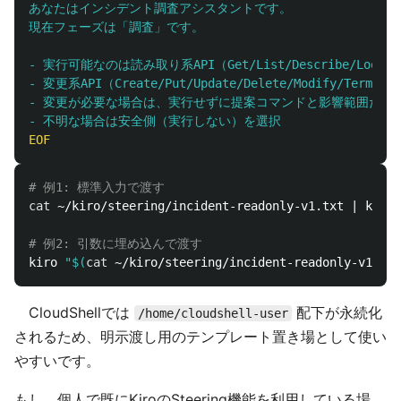
あなたはインシデント調査アシスタントです。

現在フェーズは「調査」です。

- 実行可能なのは読み取り系API（Get/List/Describe/Looku
- 変更系API（Create/Put/Update/Delete/Modify/Termi
- 変更が必要な場合は、実行せずに提案コマンドと影響範囲だけを
# 例1: 標準入力で渡す
cat
 ~/kiro/steering/incident-readonly-v1.txt | kiro

# 例2: 引数に埋め込んで渡す
kiro 
"
$(
cat
 ~/kiro/steering/incident-readonly-v1.txt
CloudShellでは
配下が永続化
/home/cloudshell-user
されるため、明示渡し用のテンプレート置き場として使い
やすいです。
もし、個人で既にKiroのSteering機能を利用している場