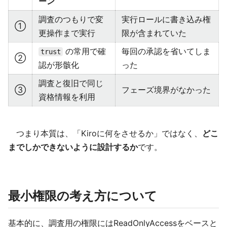
ーン
調査のつもりで変
実行ロールに書き込み権
①
更操作まで実行
限が含まれていた
の常用で確
毎回の承認を省いてしま
trust
②
認が形骸化
った
調査と復旧で同じ
③
フェーズ境界がなかった
資格情報を利用
つまり本質は、「Kiroに何をさせるか」ではなく、
どこ
までしかできないように設計するか
です。
最小権限の考え方について
基本的に、調査用の権限にはReadOnlyAccessをベースと