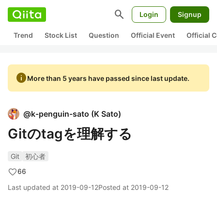
search
Login
Signup
Trend
Stock List
Question
Official Event
Official
info
More than 5 years have passed since last update.
@
k-penguin-sato
(
K Sato
)
Gitのtagを理解する
Git
初心者
66
Last updated at
2019-09-12
Posted at
2019-09-12