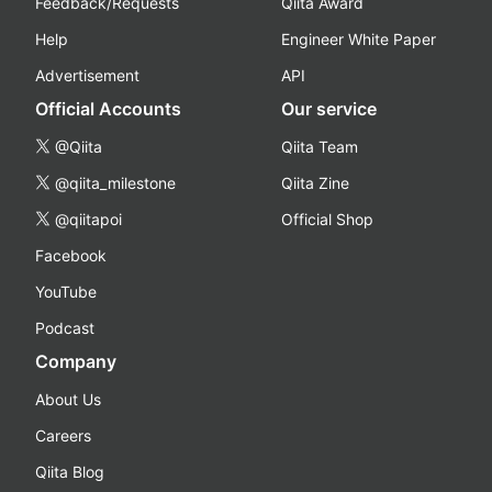
Feedback/Requests
Qiita Award
Help
Engineer White Paper
Advertisement
API
Official Accounts
Our service
@Qiita
Qiita Team
@qiita_milestone
Qiita Zine
@qiitapoi
Official Shop
Facebook
YouTube
Podcast
Company
About Us
Careers
Qiita Blog