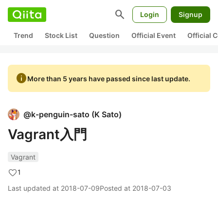
search
Login
Signup
Trend
Stock List
Question
Official Event
Official
info
More than 5 years have passed since last update.
@
k-penguin-sato
(
K Sato
)
Vagrant入門
Vagrant
1
Last updated at
2018-07-09
Posted at
2018-07-03