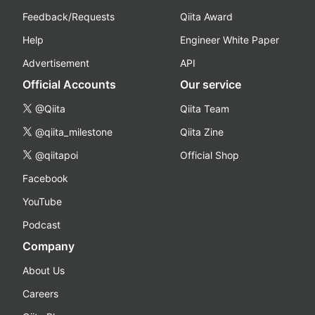
Feedback/Requests
Qiita Award
Help
Engineer White Paper
Advertisement
API
Official Accounts
Our service
@Qiita
Qiita Team
@qiita_milestone
Qiita Zine
@qiitapoi
Official Shop
Facebook
YouTube
Podcast
Company
About Us
Careers