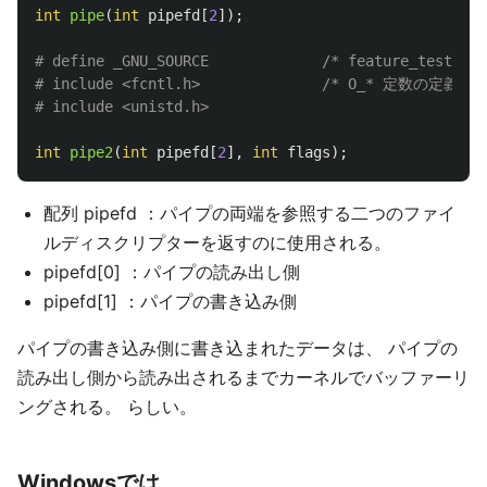
int
pipe
(
int
pipefd
[
2
]);
# define _GNU_SOURCE             
/* feature_test_ma
# include <fcntl.h>              
/* O_* 定数の定義の取
int
pipe2
(
int
pipefd
[
2
],
int
flags
);
配列 pipefd ：パイプの両端を参照する二つのファイ
ルディスクリプターを返すのに使用される。
pipefd[0] ：パイプの読み出し側
pipefd[1] ：パイプの書き込み側
パイプの書き込み側に書き込まれたデータは、 パイプの
読み出し側から読み出されるまでカーネルでバッファーリ
ングされる。 らしい。
Windowsでは