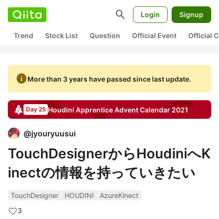
search
Login
Signup
Trend
Stock List
Question
Official Event
Official
info
More than 3 years have passed since last update.
Houdini Apprentice
Advent Calendar
2021
Day 25
@
jyouryuusui
TouchDesignerからHoudiniへK
inectの情報を持っていきたい
TouchDesigner
HOUDINI
AzureKinect
3