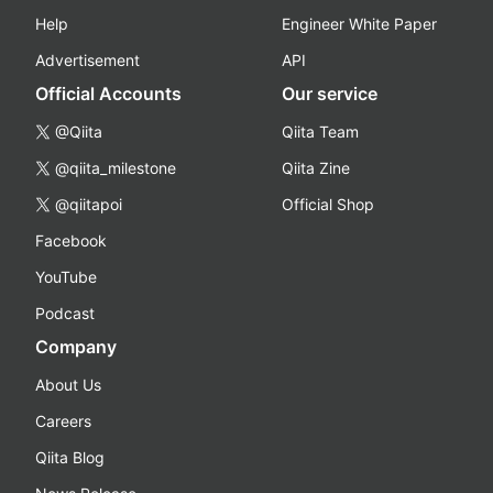
Help
Engineer White Paper
Advertisement
API
Official Accounts
Our service
@Qiita
Qiita Team
@qiita_milestone
Qiita Zine
@qiitapoi
Official Shop
Facebook
YouTube
Podcast
Company
About Us
Careers
Qiita Blog