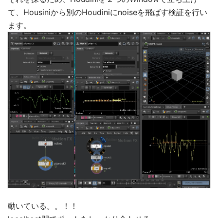
て、Housiniから別のHoudiniにnoiseを飛ばす検証を行い
ます。
動いている。。！！