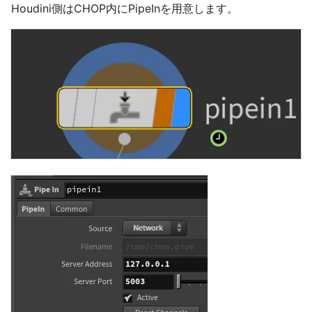
Houdini側はCHOP内にPipeInを用意します。