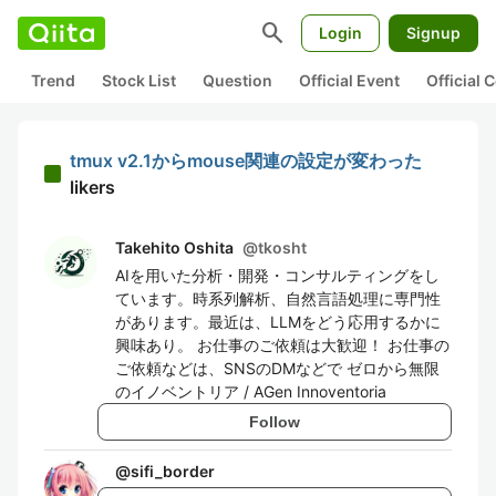
search
Login
Signup
Trend
Stock List
Question
Official Event
Official
tmux v2.1からmouse関連の設定が変わった
likers
Takehito Oshita
@
tkosht
AIを用いた分析・開発・コンサルティングをし
ています。時系列解析、自然言語処理に専門性
があります。最近は、LLMをどう応用するかに
興味あり。 お仕事のご依頼は大歓迎！ お仕事の
ご依頼などは、SNSのDMなどで ゼロから無限
のイノベントリア / AGen Innoventoria
Follow
@
sifi_border