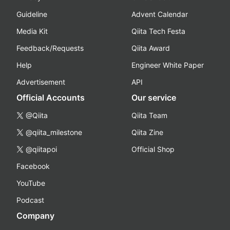
Guideline
Advent Calendar
Media Kit
Qiita Tech Festa
Feedback/Requests
Qiita Award
Help
Engineer White Paper
Advertisement
API
Official Accounts
Our service
@Qiita
Qiita Team
@qiita_milestone
Qiita Zine
@qiitapoi
Official Shop
Facebook
YouTube
Podcast
Company