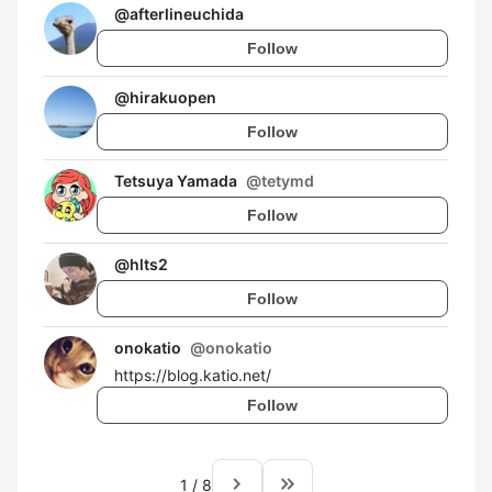
@
afterlineuchida
Follow
@
hirakuopen
Follow
Tetsuya Yamada
@
tetymd
Follow
@
hlts2
Follow
onokatio
@
onokatio
https://blog.katio.net/
Follow
navigate_next
keyboard_double_arrow_right
1
/
8