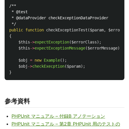
/**

 * @test

 * @dataProvider checkExceptionDataProvider

 */
public
function
checkExceptionTest
(
$param
,
$errorCla
{
$this
->
expectException
(
$errorClass
);
$this
->
expectExceptionMessage
(
$errorMessage
);
$obj
=
new
Example
();
$obj
->
checkExecption
(
$param
);
}
参考資料
PHPUnit マニュアル – 付録B アノテーション
PHPUnit マニュアル – 第2章 PHPUnit 用のテストの