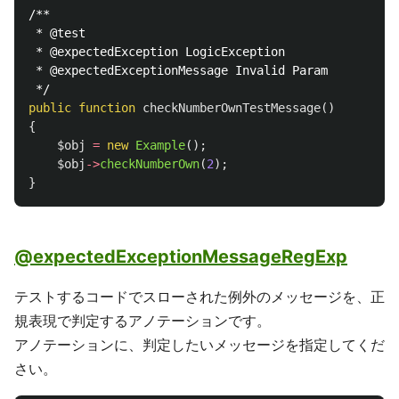
/**

 * @test

 * @expectedException LogicException

 * @expectedExceptionMessage Invalid Param

 */
public
function
checkNumberOwnTestMessage
()
{
$obj
=
new
Example
();
$obj
->
checkNumberOwn
(
2
);
}
@expectedExceptionMessageRegExp
テストするコードでスローされた例外のメッセージを、正
規表現で判定するアノテーションです。
アノテーションに、判定したいメッセージを指定してくだ
さい。