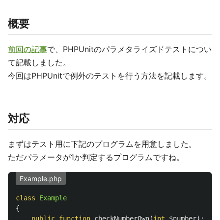
概要
前回の記事
で、PHPUnitのパラメタライズドテストについ
て記載しました。
今回はPHPUnitで例外のテストを行う方法を記載します。
対応
まずはテスト用に下記のプログラムを用意しました。
ただパラメータが1か判定するプログラムですね。
Example.php
class
Example
{
public
function
checkNumberOwn
(
int
$number
):
bool