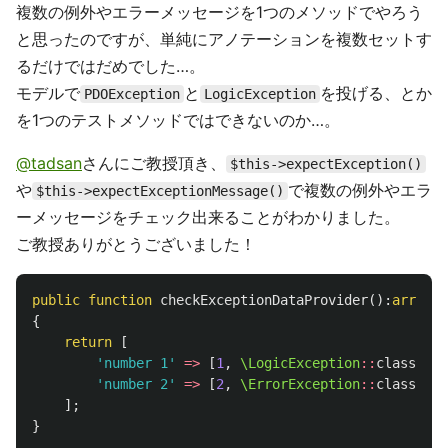
複数の例外やエラーメッセージを1つのメソッドでやろう
と思ったのですが、単純にアノテーションを複数セットす
るだけではだめでした…。
モデルで
と
を投げる、とか
PDOException
LogicException
を1つのテストメソッドではできないのか…。
@tadsan
さんにご教授頂き、
$this->expectException()
や
で複数の例外やエラ
$this->expectExceptionMessage()
ーメッセージをチェック出来ることがわかりました。
ご教授ありがとうございました！
public
function
checkExceptionDataProvider
():
array
{
return
[
'number 1'
=>
[
1
,
\LogicException
::
class
,
'n
'number 2'
=>
[
2
,
\ErrorException
::
class
,
'n
];
}