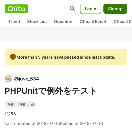
search
Login
Signup
Trend
Stock List
Question
Official Event
Official
info
More than 5 years have passed since last update.
@
juve_534
PHPUnitで例外をテスト
PHP
PHPUnit
53
Last updated at
2018-04-15
Posted at
2018-04-13