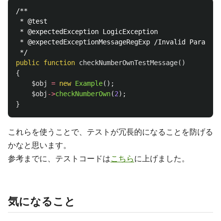
/**

 * @test

 * @expectedException LogicException

 * @expectedExceptionMessageRegExp /Invalid Param : 
 */
public
function
checkNumberOwnTestMessage
()
{
$obj
=
new
Example
();
$obj
->
checkNumberOwn
(
2
);
}
これらを使うことで、テストが冗長的になることを防げる
かなと思います。
参考までに、テストコードは
こちら
に上げました。
気になること