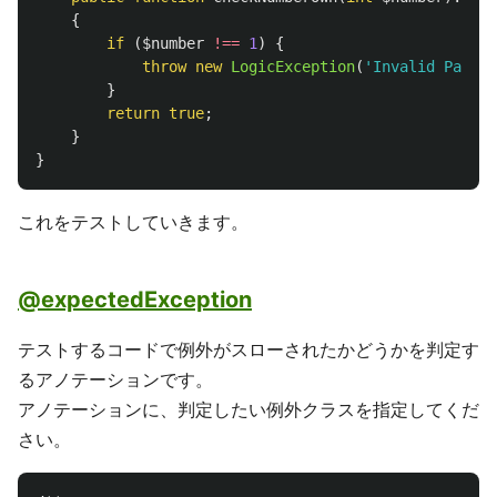
{
if
(
$number
!==
1
)
{
throw
new
LogicException
(
'Invalid Param 
}
return
true
;
}
}
これをテストしていきます。
@expectedException
テストするコードで例外がスローされたかどうかを判定す
るアノテーションです。
アノテーションに、判定したい例外クラスを指定してくだ
さい。