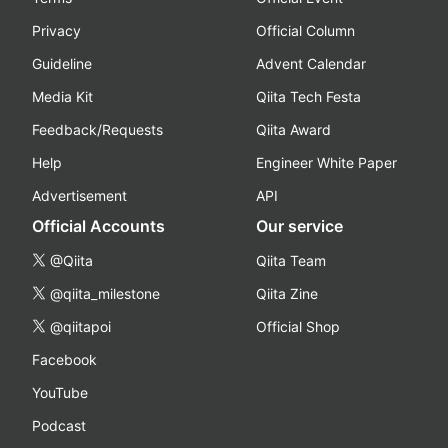
Privacy
Official Column
Guideline
Advent Calendar
Media Kit
Qiita Tech Festa
Feedback/Requests
Qiita Award
Help
Engineer White Paper
Advertisement
API
Official Accounts
Our service
@Qiita
Qiita Team
@qiita_milestone
Qiita Zine
@qiitapoi
Official Shop
Facebook
YouTube
Podcast