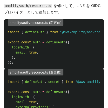
を修正して、LINE を OIDC
amplify/auth/resource.ts
プロバイダーとして追加します。
amplify/auth/resource.ts (変更前)
import
{
defineAuth
}
from
"
@aws-amplify/backend
"
;
export
const
auth
=
defineAuth
({
loginWith
:
{
email
:
true
,
},
});
amplify/auth/resource.ts (変更後)
import
{
defineAuth
,
secret
}
from
"
@aws-amplify/bac
export
const
auth
=
defineAuth
({
loginWith
:
{
email
:
true
,
externalProviders
:
{