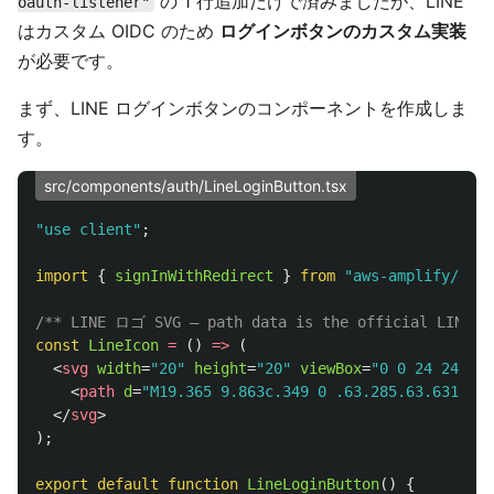
の 1 行追加だけで済みましたが、LINE
oauth-listener"
はカスタム OIDC のため
ログインボタンのカスタム実装
が必要です。
まず、LINE ログインボタンのコンポーネントを作成しま
す。
src/components/auth/LineLoginButton.tsx
"
use client
"
;
import
{
signInWithRedirect
}
from
"
aws-amplify/auth
/** LINE ロゴ SVG — path data is the official LINE i
const
LineIcon
=
()
=>
(
<
svg
width
=
"20"
height
=
"20"
viewBox
=
"0 0 24 24"
fi
<
path
d
=
"M19.365 9.863c.349 0 .63.285.63.631 0 .
</
svg
>
);
export
default
function
LineLoginButton
()
{