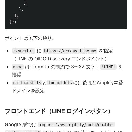
],
},
},
});
ポイントは以下の通り。
に
を指定
issuerUrl
https://access.line.me
（LINE の OIDC Discovery エンドポイント）
は Cognito の制約で 3〜32 文字。
を
name
"LINE"
推奨
と
には後ほどAmplify本番
callbackUrls
logoutUrls
ドメインを設定
フロントエンド（LINE ログインボタン）
Google 版では
import "aws-amplify/auth/enable-