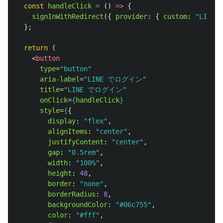
const
handleClick
=
()
=>
{
signInWithRedirect
({
provider
:
{
custom
:
"
LINE
"
};
return 
(
<
button
type
=
"button"
aria-label
=
"LINE でログイン"
title
=
"LINE でログイン"
onClick
=
{
handleClick
}
style
=
{
{
display
:
"
flex
"
,
alignItems
:
"
center
"
,
justifyContent
:
"
center
"
,
gap
:
"
0.5rem
"
,
width
:
"
100%
"
,
height
:
48
,
border
:
"
none
"
,
borderRadius
:
8
,
backgroundColor
:
"
#06c755
"
,
color
:
"
#fff
"
,