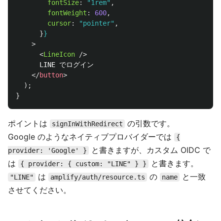
fontSize
:
"
1rem
"
,
fontWeight
:
600
,
cursor
:
"
pointer
"
,
}
}
>
<
LineIcon
/>
      LINE でログイン

</
button
>
);
}
ポイントは
の引数です。
signInWithRedirect
Google のようなネイティブプロバイダーでは
{
と書きますが、カスタム OIDC で
provider: 'Google' }
は
と書きます。
{ provider: { custom: "LINE" } }
は
の
と一致
"LINE"
amplify/auth/resource.ts
name
させてください。