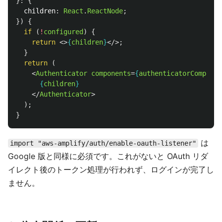
}:
{
children
:
React
.
ReactNode
;
})
{
if 
(
!
configured
)
{
return
<>
{
children
}
</>;
}
return 
(
<
Authenticator
components
=
{
authenticatorComponen
{
children
}
</
Authenticator
>
);
}
は
import "aws-amplify/auth/enable-oauth-listener"
Google 版と同様に必須です。これがないと OAuth リダ
イレクト後のトークン処理が行われず、ログインが完了し
ません。