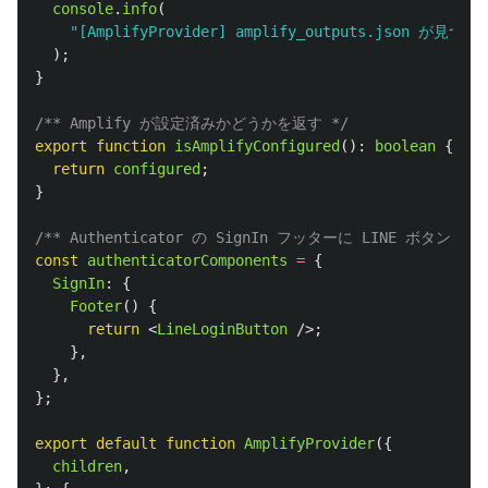
console
.
info
(
"
[AmplifyProvider] amplify_outputs.json
);
}
/** Amplify が設定済みかどうかを返す */
export
function
isAmplifyConfigured
():
boolean
{
return
configured
;
}
/** Authenticator の SignIn フッターに LINE ボタンを追
const
authenticatorComponents
=
{
SignIn
:
{
Footer
()
{
return
<
LineLoginButton
/>;
},
},
};
export
default
function
AmplifyProvider
({
children
,