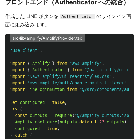
フロントエンド（Authenticator への統合）
作成した LINE ボタンを
のサインイン画
Authenticator
面に組み込みます。
src/lib/amplify/AmplifyProvider.tsx
"
use client
"
;
import
{
Amplify
}
from
"
aws-amplify
"
;
import
{
Authenticator
}
from
"
@aws-amplify/ui-react
import
"
@aws-amplify/ui-react/styles.css
"
;
import
"
aws-amplify/auth/enable-oauth-listener
"
;
/
import
LineLoginButton
from
"
@/src/components/auth/L
let
configured
=
false
;
try
{
const
outputs
=
require
(
"
@/amplify_outputs.json
"
);
Amplify
.
configure
(
outputs
.
default
??
outputs
);
configured
=
true
;
}
catch
{