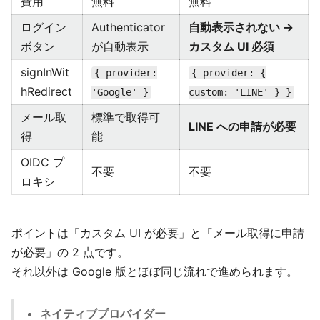
費用
無料
無料
ログイン
Authenticator
自動表示されない →
ボタン
が自動表示
カスタム UI 必須
signInWit
{ provider:
{ provider: {
hRedirect
'Google' }
custom: 'LINE' } }
メール取
標準で取得可
LINE への申請が必要
得
能
OIDC プ
不要
不要
ロキシ
ポイントは「カスタム UI が必要」と「メール取得に申請
が必要」の 2 点です。
それ以外は Google 版とほぼ同じ流れで進められます。
ネイティブプロバイダー