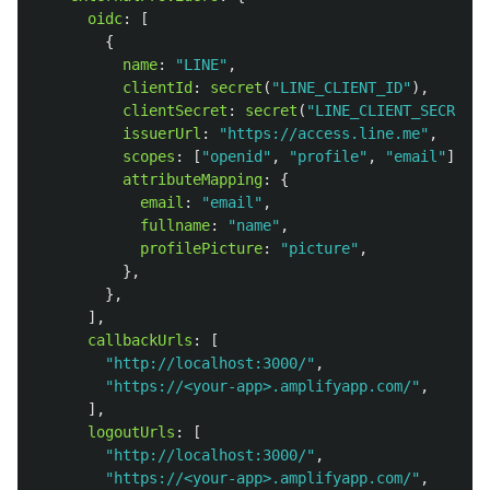
oidc
:
[
{
name
:
"
LINE
"
,
clientId
:
secret
(
"
LINE_CLIENT_ID
"
),
clientSecret
:
secret
(
"
LINE_CLIENT_SECRET
"
)
issuerUrl
:
"
https://access.line.me
"
,
scopes
:
[
"
openid
"
,
"
profile
"
,
"
email
"
],
attributeMapping
:
{
email
:
"
email
"
,
fullname
:
"
name
"
,
profilePicture
:
"
picture
"
,
},
},
],
callbackUrls
:
[
"
http://localhost:3000/
"
,
"
https://<your-app>.amplifyapp.com/
"
,
//
],
logoutUrls
:
[
"
http://localhost:3000/
"
,
"
https://<your-app>.amplifyapp.com/
"
,
//