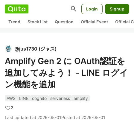
search
Login
Signup
Trend
Stock List
Question
Official Event
Official
@
jus1730
(
ジャス
)
Amplify Gen 2 に OAuth認証を
追加してみよう！ - LINE ログイ
ン機能を追加
AWS
LINE
cognito
serverless
amplify
2
Last updated at
2026-05-01
Posted at
2026-05-01