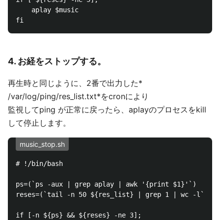
    aplay $music

4. お経をストップする。
再生時と同じように、2番で出力した*
/var/log/ping/res_list.txt*をcronにより
監視してping が正常に戻ったら、aplayのプロセスをkill
して停止します。
music_stop.sh
# !/bin/bash

ps=(`ps -aux | grep aplay | awk '{print $1}'`)

reses=(`tail -n 50 ${res_list} | grep 1 | wc -l`)

if [-n ${ps} && ${reses} -ne 3];
