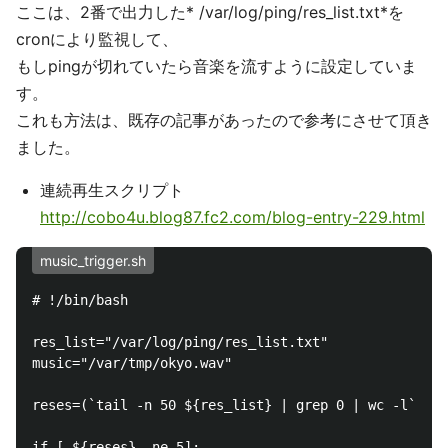
ここは、2番で出力した* /var/log/ping/res_list.txt*を
cronにより監視して、
もしpingが切れていたら音楽を流すように設定していま
す。
これも方法は、既存の記事があったので参考にさせて頂き
ました。
連続再生スクリプト
http://cobo4u.blog87.fc2.com/blog-entry-229.html
music_trigger.sh
# !/bin/bash

res_list="/var/log/ping/res_list.txt"

music="/var/tmp/okyo.wav"

reses=(`tail -n 50 ${res_list} | grep 0 | wc -l`)

if [ ${reses} -ne 5];
