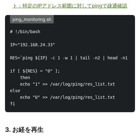
ト：特定のIPアドレス範囲に対してpingで疎通確認
ping_monitoring.sh
# !/bin/bash

IP="192.168.24.33" 

RES=`ping ${IP} -c 1 -w 1 | tail -n2 | head -n1 | cu
if [ ${RES} = "0" ];

    then

    echo "1" >> /var/log/ping/res_list.txt

else

    echo "0" >> /var/log/ping/res_list.txt

3. お経を再生