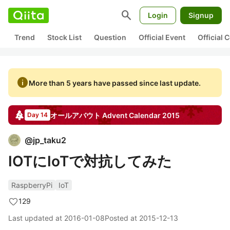
search
Login
Signup
Trend
Stock List
Question
Official Event
Official
info
More than 5 years have passed since last update.
オールアバウト
Advent Calendar
2015
Day 14
@
jp_taku2
IOTにIoTで対抗してみた
RaspberryPi
IoT
129
Last updated at
2016-01-08
Posted at
2015-12-13