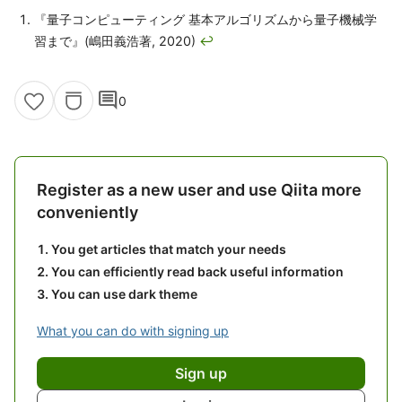
『量子コンピューティング 基本アルゴリズムから量子機械学
習まで』(嶋田義浩著, 2020)
↩
comment
0
Register as a new user and use Qiita more
conveniently
You get articles that match your needs
You can efficiently read back useful information
You can use dark theme
What you can do with signing up
Sign up