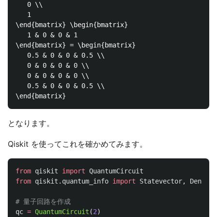
   0 \\

   1

\end{bmatrix} \begin{bmatrix}

   1 & 0 & 0 & 1

\end{bmatrix} = \begin{bmatrix}

   0.5 & 0 & 0 & 0.5 \\

   0 & 0 & 0 & 0 \\

   0 & 0 & 0 & 0 \\

   0.5 & 0 & 0 & 0.5 \\

となります。
Qiskit を使ってこれを確かめてみます。
from
qiskit
import
QuantumCircuit
from
qiskit.quantum_info
import
Statevector
,
Density
qc
=
QuantumCircuit
(
2
)