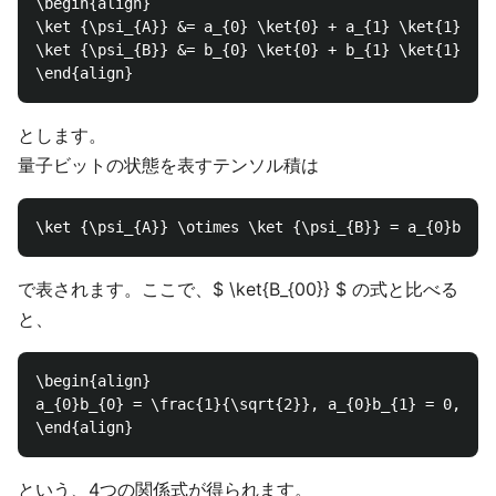
\begin{align}

\ket {\psi_{A}} &= a_{0} \ket{0} + a_{1} \ket{1} \\

\ket {\psi_{B}} &= b_{0} \ket{0} + b_{1} \ket{1}

とします。
量子ビットの状態を表すテンソル積は
で表されます。ここで、$ \ket{B_{00}} $ の式と比べる
と、
\begin{align}

a_{0}b_{0} = \frac{1}{\sqrt{2}}, a_{0}b_{1} = 0, a_{
という、4つの関係式が得られます。