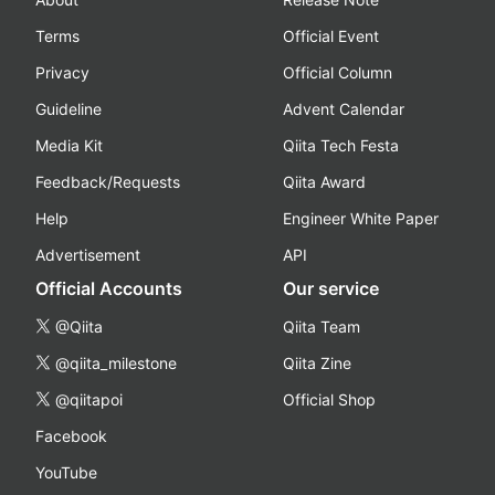
Terms
Official Event
Privacy
Official Column
Guideline
Advent Calendar
Media Kit
Qiita Tech Festa
Feedback/Requests
Qiita Award
Help
Engineer White Paper
Advertisement
API
Official Accounts
Our service
@Qiita
Qiita Team
@qiita_milestone
Qiita Zine
@qiitapoi
Official Shop
Facebook
YouTube