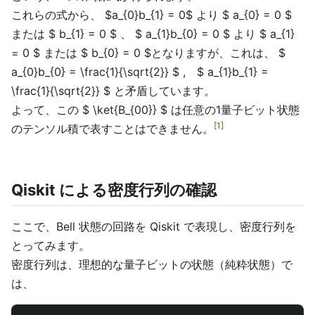
これらの式から、 $a_{0}b_{1} = 0$ より $ a_{0} = 0 $
または $ b_{1} = 0 $ 、 $ a_{1}b_{0} = 0 $ より $ a_{1}
= 0 $ または $ b_{0} = 0 $となりますが、これは、 $
a_{0}b_{0} = \frac{1}{\sqrt{2}} $ , $ a_{1}b_{1} =
\frac{1}{\sqrt{2}} $ と矛盾しています。
よって、この $ \ket{B_{00}} $ は任意の1量子ビット状態
1
のテンソル積で表すことはできません。
Qiskit による密度行列の確認
ここで、Bell 状態の回路を Qiskit で表現し、密度行列を
とってみます。
密度行列は、理想的な量子ビットの状態（純粋状態）で
は、