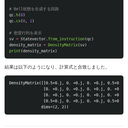
qc
.
h
(
0
)
qc
.
cx
(
0
,
1
)
sv
=
Statevector
.
from_instruction
(
qc
)
density_matrix
=
DensityMatrix
(
sv
)
print
(
density_matrix
)
結果は以下のようになり、計算式と合致しました。
DensityMatrix([[0.5+0.j, 0. +0.j, 0. +0.j, 0.5+0.j],

               [0. +0.j, 0. +0.j, 0. +0.j, 0. +0.j],

               [0. +0.j, 0. +0.j, 0. +0.j, 0. +0.j],

               [0.5+0.j, 0. +0.j, 0. +0.j, 0.5+0.j]]