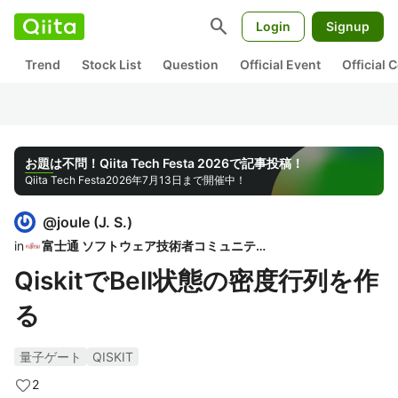
search
Login
Signup
Trend
Stock List
Question
Official Event
Official
お題は不問！Qiita Tech Festa 2026で記事投稿！
Qiita Tech Festa
2026年7月13日まで開催中！
@
joule
(
J. S.
)
in
富士通 ソフトウェア技術者コミュニティ
QiskitでBell状態の密度行列を作
る
量子ゲート
QISKIT
2