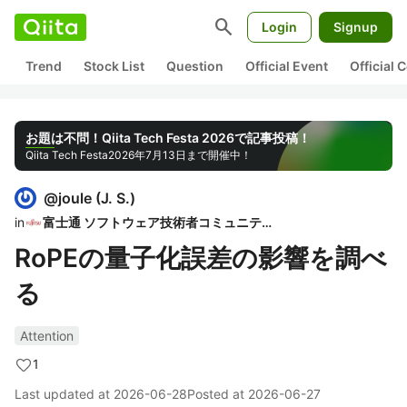
search
Login
Signup
Trend
Stock List
Question
Official Event
Official
お題は不問！Qiita Tech Festa 2026で記事投稿！
Qiita Tech Festa
2026年7月13日まで開催中！
@
joule
(
J. S.
)
in
富士通 ソフトウェア技術者コミュニティ
RoPEの量子化誤差の影響を調べ
る
Attention
1
Last updated at
2026-06-28
Posted at
2026-06-27