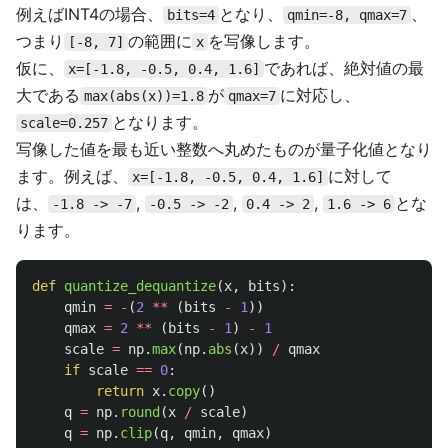
例えばINT4の場合、
となり、
、
bits=4
qmin=-8, qmax=7
つまり
の範囲に
を写像します。
[-8, 7]
x
仮に、
であれば、絶対値の最
x=[-1.8, -0.5, 0.4, 1.6]
大である
が
に対応し、
max(abs(x))=1.8
qmax=7
となります。
scale=0.257
写像した値を最も近い整数へ丸めたものが量子化値となり
ます。例えば、
に対して
x=[-1.8, -0.5, 0.4, 1.6]
は、
,
,
,
とな
-1.8 -> -7
-0.5 -> -2
0.4 -> 2
1.6 -> 6
ります。
def
quantize_dequantize
(
x
,
bits
):
qmin
=
-
(
2
**
(
bits
-
1
))
qmax
=
2
**
(
bits
-
1
)
-
1
scale
=
np
.
max
(
np
.
abs
(
x
))
/
qmax
if
scale
==
0
:
return
x
.
copy
()
q
=
np
.
round
(
x
/
scale
)
q
=
np
.
clip
(
q
,
qmin
,
qmax
)