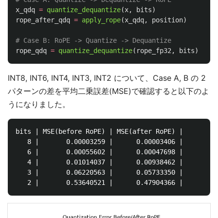
x_qdq
=
quantize_dequantize
(
x
,
bits
)
rope_after_qdq
=
apply_rope
(
x_qdq
,
position
)
rope_qdq
=
quantize_dequantize
(
rope_fp32
,
bits
)
INT8, INT6, INT4, INT3, INT2 について、Case A, B の 2
パターンの差を平均二乗誤差(MSE)で確認すると以下のよ
うになりました。
bits | MSE(before RoPE) | MSE(after RoPE) |

   8 |       0.00003259 |      0.00003406 |

   6 |       0.00055602 |      0.00047698 |

   4 |       0.01014037 |      0.00938462 |

   3 |       0.06220563 |      0.05733350 |
