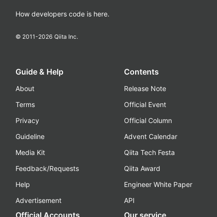
How developers code is here.
© 2011-
2026
Qiita Inc.
Guide & Help
Contents
About
Release Note
Terms
Official Event
Privacy
Official Column
Guideline
Advent Calendar
Media Kit
Qiita Tech Festa
Feedback/Requests
Qiita Award
Help
Engineer White Paper
Advertisement
API
Official Accounts
Our service