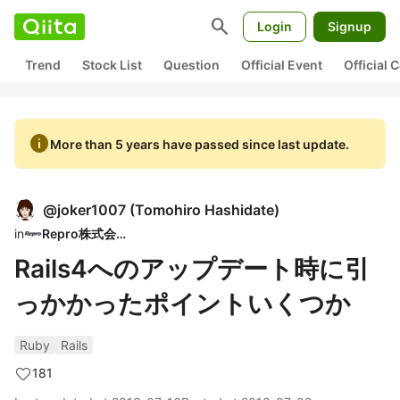
search
Login
Signup
Trend
Stock List
Question
Official Event
Official
info
More than 5 years have passed since last update.
@
joker1007
(
Tomohiro Hashidate
)
in
Repro株式会社
Rails4へのアップデート時に引
っかかったポイントいくつか
Ruby
Rails
181