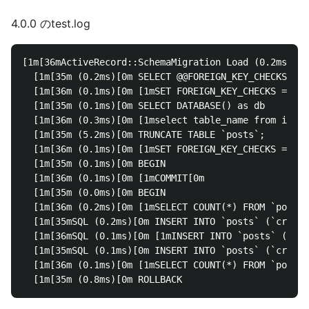
4.0.0 のtest.log
[1m[36mActiveRecord::SchemaMigration Load (0.2ms)[0m
  [1m[35m (0.2ms)[0m SELECT @@FOREIGN_KEY_CHECKS

  [1m[36m (0.1ms)[0m [1mSET FOREIGN_KEY_CHECKS = 0[0
  [1m[35m (0.1ms)[0m SELECT DATABASE() as db

  [1m[36m (0.3ms)[0m [1mselect table_name from infor
  [1m[35m (5.2ms)[0m TRUNCATE TABLE `posts`;

  [1m[36m (0.1ms)[0m [1mSET FOREIGN_KEY_CHECKS = 1[0
  [1m[35m (0.1ms)[0m BEGIN

  [1m[36m (0.1ms)[0m [1mCOMMIT[0m

  [1m[35m (0.0ms)[0m BEGIN

  [1m[36m (0.2ms)[0m [1mSELECT COUNT(*) FROM `posts`
  [1m[35mSQL (0.2ms)[0m INSERT INTO `posts` (`create
  [1m[36mSQL (0.1ms)[0m [1mINSERT INTO `posts` (`cre
  [1m[35mSQL (0.1ms)[0m INSERT INTO `posts` (`create
  [1m[36m (0.1ms)[0m [1mSELECT COUNT(*) FROM `posts`