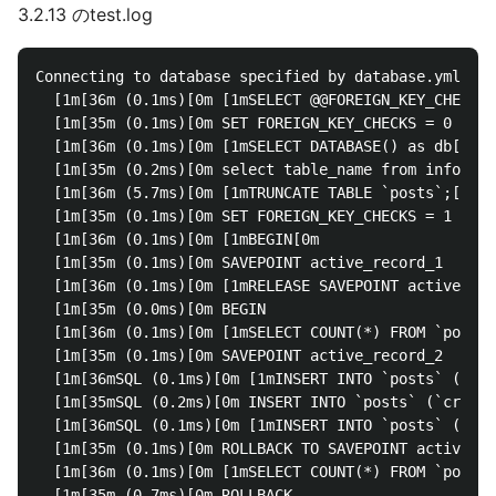
3.2.13 のtest.log
Connecting to database specified by database.yml

  [1m[36m (0.1ms)[0m [1mSELECT @@FOREIGN_KEY_CHECKS[
  [1m[35m (0.1ms)[0m SET FOREIGN_KEY_CHECKS = 0

  [1m[36m (0.1ms)[0m [1mSELECT DATABASE() as db[0m

  [1m[35m (0.2ms)[0m select table_name from informat
  [1m[36m (5.7ms)[0m [1mTRUNCATE TABLE `posts`;[0m

  [1m[35m (0.1ms)[0m SET FOREIGN_KEY_CHECKS = 1

  [1m[36m (0.1ms)[0m [1mBEGIN[0m

  [1m[35m (0.1ms)[0m SAVEPOINT active_record_1

  [1m[36m (0.1ms)[0m [1mRELEASE SAVEPOINT active_rec
  [1m[35m (0.0ms)[0m BEGIN

  [1m[36m (0.1ms)[0m [1mSELECT COUNT(*) FROM `posts`
  [1m[35m (0.1ms)[0m SAVEPOINT active_record_2

  [1m[36mSQL (0.1ms)[0m [1mINSERT INTO `posts` (`cre
  [1m[35mSQL (0.2ms)[0m INSERT INTO `posts` (`create
  [1m[36mSQL (0.1ms)[0m [1mINSERT INTO `posts` (`cre
  [1m[35m (0.1ms)[0m ROLLBACK TO SAVEPOINT active_re
  [1m[36m (0.1ms)[0m [1mSELECT COUNT(*) FROM `posts`
  [1m[35m (0.7ms)[0m ROLLBACK
