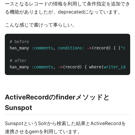
ースとなるレコードの情報を利用して条件指定を追加でき
る機能がありましたが、deprecatedになっています。
こんな感じで書けって事らしい。
# before
has_many
:comments
,
conditions: 
->
(
record
)
{
[
"comme
# after
has_many
:comments
,
->
(
record
)
{
where
(
writer_id: 
re
ActiveRecordのfinderメソッドと
Sunspot
SunspotというSolrから検索した結果とActiveRecordを
連携させるgemを利用しています。