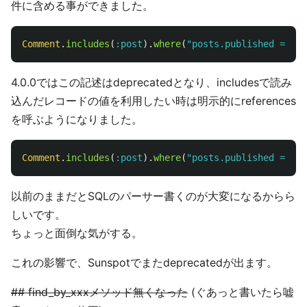
件に含める事ができました。
Comment
.
includes
(
:post
).
where
(
"posts.published = ?"
,
4.0.0ではこの記述はdeprecatedとなり、includesで読み
込んだレコードの値を利用したい時は明示的にreferences
を呼ぶようになりました。
Comment
.
includes
(
:post
).
where
(
"posts.published = ?"
,
以前のままだとSQLのパーサー書くのが大変になるからら
しいです。
ちょっと面倒な気がする。
これの影響で、Sunspotでまたdeprecatedが出ます。
## find_by_xxxメソッド無くなった
(ぐあっと書いたら嘘