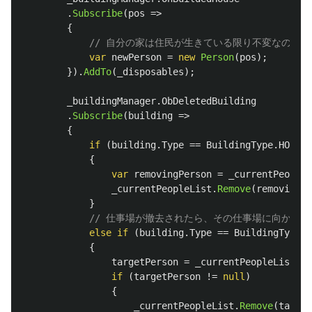
.
Subscribe
(
pos
=>
{
// 自分の家は住民が生きている限り不変なので
var
newPerson
=
new
Person
(
pos
);
}).
AddTo
(
_disposables
);
_buildingManager
.
ObDeletedBuilding
.
Subscribe
(
building
=>
{
if
(
building
.
Type
==
BuildingType
.
HOUSE
)
{
var
removingPerson
=
_currentPeopleL
_currentPeopleList
.
Remove
(
removingPe
}
// 仕事場が撤去されたら、その仕事場に向かっ
else
if
(
building
.
Type
==
BuildingType
.
O
{
targetPerson
=
_currentPeopleList
.
Fi
if
(
targetPerson
!=
null
)
{
_currentPeopleList
.
Remove
(
target