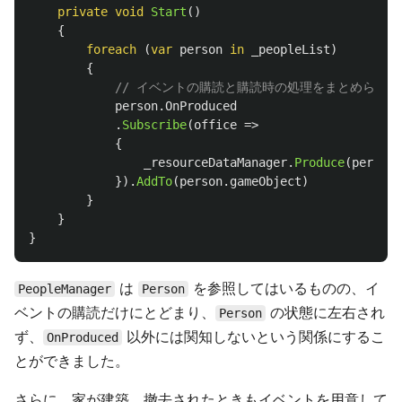
private
void
Start
()
{
foreach
(
var
person
in
_peopleList
)
{
// イベントの購読と購読時の処理をまとめられる
person
.
OnProduced
.
Subscribe
(
office
=>
{
_resourceDataManager
.
Produce
(
person
.
}).
AddTo
(
person
.
gameObject
)
}
}
}
は
を参照してはいるものの、イ
PeopleManager
Person
ベントの購読だけにとどまり、
の状態に左右され
Person
ず、
以外には関知しないという関係にするこ
OnProduced
とができました。
さらに、家が建築、撤去されたときもイベントを用意して