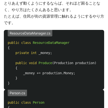
とりあえず動くようにするならば、それほど困ることな
く、やり方はたくさんあると思います。
たとえば、住民が街の資源管理に触れるようにするやり方
です。
ResourceDataManager.cs
public
class
ResourceDataManager
{
private
int
_money
;
public
void
Produce
(
Production
production
)
{
_money
+=
production
.
Money
;
}
}
Person.cs
public
class
Person
{