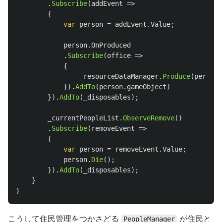
.
Subscribe
(
addEvent
=>
{
var
person
=
addEvent
.
Value
;
person
.
OnProduced
.
Subscribe
(
office
=>
{
_resourceDataManager
.
Produce
(
person
.
}).
AddTo
(
person
.
gameObject
)
}).
AddTo
(
_disposables
);
_currentPeopleList
.
ObserveRemove
()
.
Subscribe
(
removeEvent
=>
{
var
person
=
removeEvent
.
Value
;
person
.
Die
();
}).
AddTo
(
_disposables
);
}
}
こうして住民管理をつかさどる
が住民と
PeopleManager