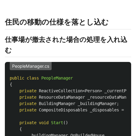
住民の移動の仕様を落とし込む
仕事場が撤去された場合の処理を入れ込
む
PeopleManager.cs
public
class
PeopleManager
{
private
ReactiveCollection
<
Person
>
_currentPeopl
private
ResourceDataManager
_resourceDataManager
private
BuildingManager
_buildingManager
;
private
CompositeDisposables
_disposables
=
new
private
void
Start
()
{
_buildingManager
.
OnBuildedHouse