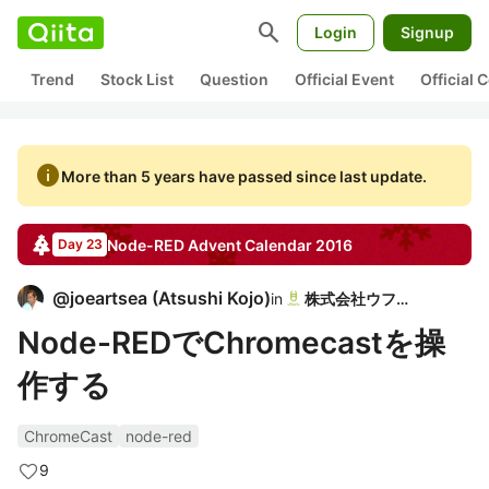
search
Login
Signup
Trend
Stock List
Question
Official Event
Official
info
More than 5 years have passed since last update.
Node-RED
Advent Calendar
2016
Day 23
@
joeartsea
(
Atsushi Kojo
)
in
株式会社ウフル
Node-REDでChromecastを操
作する
ChromeCast
node-red
9