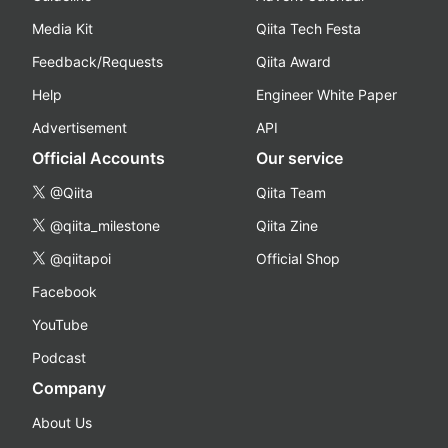
Media Kit
Qiita Tech Festa
Feedback/Requests
Qiita Award
Help
Engineer White Paper
Advertisement
API
Official Accounts
Our service
@Qiita
Qiita Team
@qiita_milestone
Qiita Zine
@qiitapoi
Official Shop
Facebook
YouTube
Podcast
Company
About Us