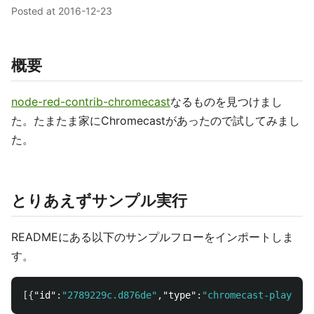
Posted at
2016-12-23
概要
node-red-contrib-chromecast
なるものを見つけまし
た。たまたま家にChromecastがあったので試してみまし
た。
とりあえずサンプル実行
READMEにある以下のサンプルフローをインポートしま
す。
[{
"id"
:
"2789229c.d876de"
,
"type"
:
"chromecast-play"
,
"z