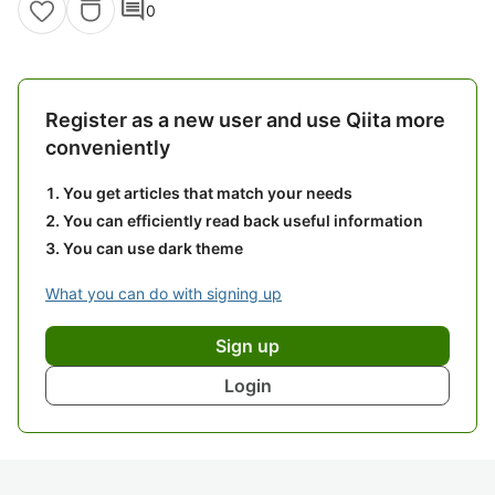
comment
0
Register as a new user and use Qiita more
conveniently
You get articles that match your needs
You can efficiently read back useful information
You can use dark theme
What you can do with signing up
Sign up
Login