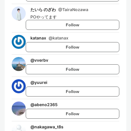
たいら のざわ
@
TairaNozawa
POやってます
Follow
katanax
@
katanax
Follow
@
vverbv
Follow
@
yuurei
Follow
@
abeno2365
Follow
@
nakagawa_t8s