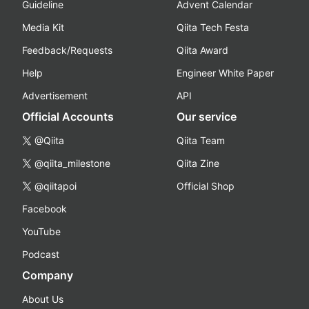
Guideline
Advent Calendar
Media Kit
Qiita Tech Festa
Feedback/Requests
Qiita Award
Help
Engineer White Paper
Advertisement
API
Official Accounts
Our service
@Qiita
Qiita Team
@qiita_milestone
Qiita Zine
@qiitapoi
Official Shop
Facebook
YouTube
Podcast
Company
About Us