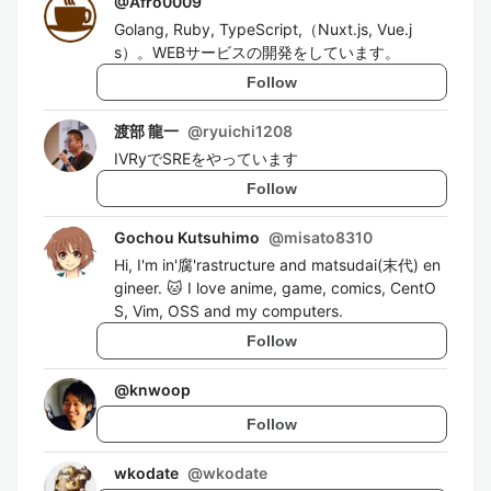
@
Afro0009
Golang, Ruby, TypeScript,（Nuxt.js, Vue.j
s）。WEBサービスの開発をしています。
Follow
渡部 龍一
@
ryuichi1208
IVRyでSREをやっています
Follow
Gochou Kutsuhimo
@
misato8310
Hi, I'm in'腐'rastructure and matsudai(末代) en
gineer. 🐱 I love anime, game, comics, CentO
S, Vim, OSS and my computers.
Follow
@
knwoop
Follow
wkodate
@
wkodate