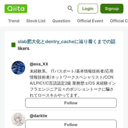
search
Login
Signup
Trend
Stock List
Question
Official Event
Official
slab肥大化とdentry_cacheに辿り着くまでの話
likers
@
exa_XX
未経験系。 ITパスポート/基本情報技術者/応用
情報技術者/ネットワークスペシャリスト/CCN
A/LPIC1/C言語認定2級 業務歴:z/OS 未経験イン
フラエンジニア云々のポジショントークに騙さ
れてロースキルやってます。
Follow
@
darklie
Follow