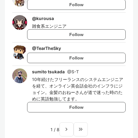
Follow
@
kurousa
雑食系エンジニア
Follow
@
TearTheSky
Follow
sumito tsukada
@
S-T
10年続けたフリーランスのシステムエンジニア
を経て、オンライン英会話会社のインフラにジ
ョイン。金髪のおねーさんが道で迷った時のた
めに英語勉強してます。
Follow
navigate_next
keyboard_double_arrow_right
1
/
8