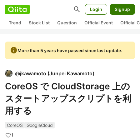
search
Login
Signup
Trend
Stock List
Question
Official Event
Official
info
More than 5 years have passed since last update.
@
jkawamoto
(
Junpei Kawamoto
)
CoreOS で CloudStorage 上の
スタートアップスクリプトを利
用する
CoreOS
GoogleCloud
1