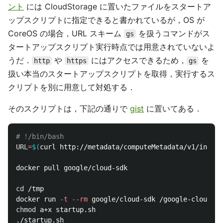
ント
には CloudStorage に置いたファイルをスタートア
ップスクリプトに指定できると書かれているが，OS が
CoreOS の場合，URL スキーム
を扱うコマンドがス
gs
タートアップスクリプト実行時点では用意されていないよ
うだ．
や
にはアクセスできるため，
を
http
https
gs
扱い本当のスタートアップスクリプトを取得，実行するス
クリプトを別に用意して対処する．
そのスクリプトは，下記の通りで
gist
に置いてある．
# !/bin/bash
URL
=
$(
curl http://metadata/computeMetadata/v1/instan
docker pull google/cloud-sdk

cd
 /tmp

docker run 
-t
--rm
 google/cloud-sdk /google-cloud-sd
chmod 
a+x startup.sh
