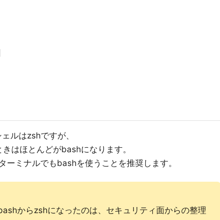
]
トシェルはzshですが、
ときはほとんどがbashになります。
ターミナルでもbashを使うことを推奨します。
bashからzshになったのは、セキュリティ面からの整理