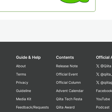
Guide & Help
Contents
Official
About
Release Note
@Qiita
Terms
Official Event
@qiita
Privacy
Official Column
@qiita
Guideline
Advent Calendar
Faceboo
Media Kit
Qiita Tech Festa
YouTube
Feedback/Requests
Qiita Award
Podcast