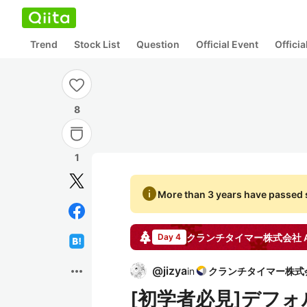
Trend
Stock List
Question
Official Event
Offici
8
1
info
More than 3 years have passed s
クランチタイマー株式会社
A
Day 4
more_horiz
@
jizya
in
[初学者必見]デフォ