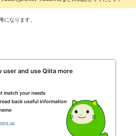
考になります。
w user and use Qiita more
hat match your needs
 read back useful information
theme
gning up