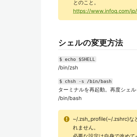
とのこと。
https://www.infoq.com/j
シェルの変更方法
$ echo $SHELL
/bin/zsh
$ chsh -s /bin/bash
ターミナルを再起動。再度シェル
/bin/bash
~/.zsh_profile(~
れません。
必要な設定は自身で改めて~/.ba