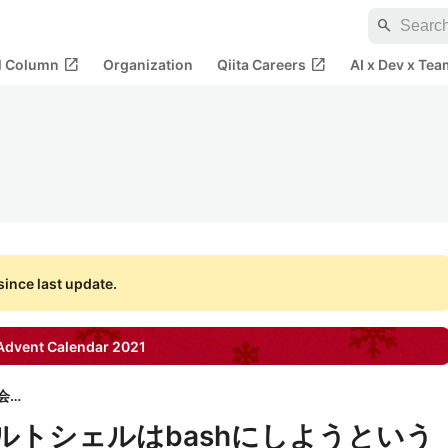
search
open_in_new
open_in_new
al Column
Organization
Qiita Careers
AI x Dev x Tea
ince last update.
dvent Calendar
2021
クランチタイマー株式会社
ルトシェルはbashにしようという