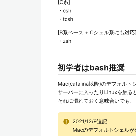
[C系]
・csh
・tcsh
[B系ベース + Cシェル系にも対応
・zsh
初学者はbash推奨
Mac(catalina以降)のデフォル
サーバーに入ったりLinuxを触る
それに慣れておく意味合いでも、
2021/12/9追記
Macのデフォルトシェルが