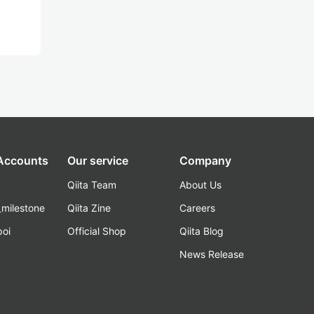
 Accounts
Our service
Company
Qiita Team
About Us
_milestone
Qiita Zine
Careers
poi
Official Shop
Qiita Blog
k
News Release