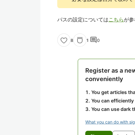
パスの設定については
こちら
が参
comment
1
0
8
Register as a ne
conveniently
You get articles t
You can efficiently
You can use dark 
What you can do with si