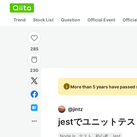
Trend
Stock List
Question
Official Event
Offici
285
230
info
More than 5 years have passed s
@
jintz
jestでユニットテ
more_horiz
Node.js
テスト
初心者
Jest