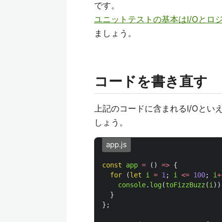
です。
ユニットテストの基本はI/Oとロ
ましょう。
コードを書き直す
上記のコードに含まれるI/Oとい
しょう。
app.js
const
app
=
()
=>
{
for 
(
let
i
=
1
;
i
<=
100
;
i
+
console
.
log
(
toFizzBuzz
(
i
))
}
};