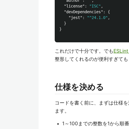
"author"
:
""
,
"license"
:
"ISC"
,
"devDependencies"
:
{
"jest"
:
"^24.1.0"
,
}
}
これだけで十分です。でも
ESLi
整形してくれるのが便利すぎても
仕様を決める
コードを書く前に、まずは仕様を決
ます。
1～100までの整数を1から順