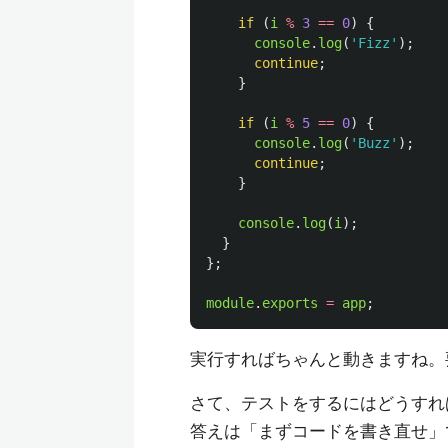
if 
(
i
%
3
==
0
)
{
console
.
log
(
'
Fizz
'
);
continue
;
}
if 
(
i
%
5
==
0
)
{
console
.
log
(
'
Buzz
'
);
continue
;
}
console
.
log
(
i
);
}
};
module
.
exports
=
app
;
実行すればちゃんと動きますね。
さて、テストをするにはどうすれ
答えは「まずコードを書き直せ」