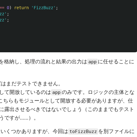
==
0
)
return
'
FizzBuzz
'
;
zz
'
;
zz
'
;
ルールを格納し、処理の流れと結果の出力は
に任せることに
app
実はまだテストできません。
して開放しているのは
のみです。ロジックの主体とな
app
こちらもモジュールとして開放する必要がありますが、仕
に露出させるべきではないでしょう（このままでもテスト
うですが……）。
はいくつかありますが、今回は
を別ファイルに
toFizzBuzz