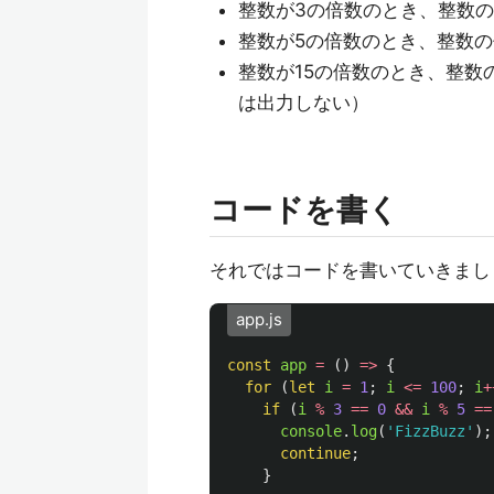
整数が3の倍数のとき、整数
整数が5の倍数のとき、整数
整数が15の倍数のとき、整数
は出力しない）
コードを書く
それではコードを書いていきまし
app.js
const
app
=
()
=>
{
for 
(
let
i
=
1
;
i
<=
100
;
i
+
if 
(
i
%
3
==
0
&&
i
%
5
==
console
.
log
(
'
FizzBuzz
'
);
continue
;
}