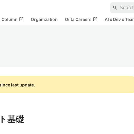
search
open_in_new
open_in_new
al Column
Organization
Qiita Careers
AI x Dev x Tea
ince last update.
スト基礎