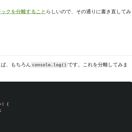
ジックを分離すること
らしいので、その通りに書き直してみ
えば、もちろん
です。これを分離してみま
console.log()
+
)
{
;