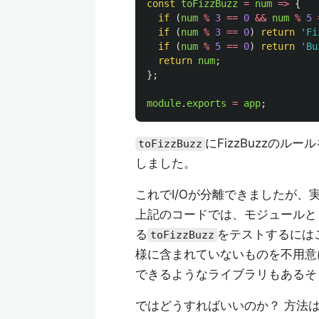
const
toFizzBuzz
=
num
=>
{
if 
(
num
%
3
==
0
&&
num
%
5
if 
(
num
%
3
==
0
)
return
'
Fi
if 
(
num
%
5
==
0
)
return
'
Bu
return
num
;
};
module
.
exports
=
app
;
にFizzBuzzの
toFizzBuzz
しました。
これでI/Oが分離できましたが、
上記のコードでは、モジュールと
る
をテストするには
toFizzBuzz
様に含まれていないものを不用意
できるようなライブラリもあるそ
ではどうすればいいのか？ 方法