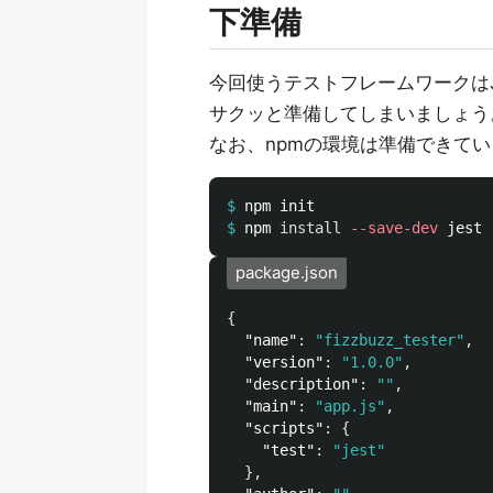
下準備
今回使うテストフレームワークはJ
サクッと準備してしまいましょう
なお、npmの環境は準備できて
$
$
npm 
install
--save-dev
package.json
{
"name"
:
"fizzbuzz_tester"
,
"version"
:
"1.0.0"
,
"description"
:
""
,
"main"
:
"app.js"
,
"scripts"
:
{
"test"
:
"jest"
},