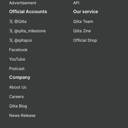
Advertisement
API
Official Accounts
Our service
@Qiita
Qiita Team
@qiita_milestone
Qiita Zine
@qiitapoi
Official Shop
Facebook
YouTube
Podcast
Company
About Us
Careers
Qiita Blog
News Release