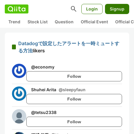
search
Login
Signup
Trend
Stock List
Question
Official Event
Official
Datadogで設定したアラートを一時ミュートす
る方法
likers
@
economy
Follow
Shuhei Arita
@
sleepyfaun
Follow
@
tetsu2338
Follow