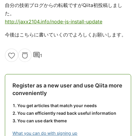
自分の技術ブログからの転載ですがQiita初投稿しまし
た。
http://jaxx2104.info/node-js-install-update
今後はこちらに書いていくのでよろしくお願いします。
comment
1
Register as a new user and use Qiita more
conveniently
You get articles that match your needs
You can efficiently read back useful information
You can use dark theme
What you can do with signing up