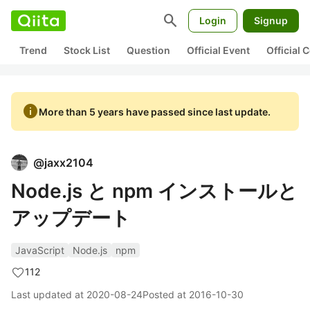
search
Login
Signup
Trend
Stock List
Question
Official Event
Official
info
More than 5 years have passed since last update.
@
jaxx2104
Node.js と npm インストールと
アップデート
JavaScript
Node.js
npm
112
Last updated at
2020-08-24
Posted at
2016-10-30