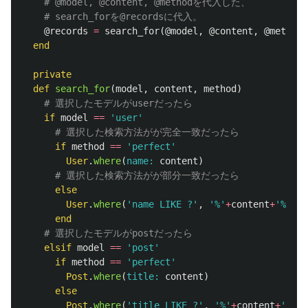
# @model, @content, @methodを代入した、
# search_forを@recordsに代入。
@records
=
search_for
(
@model
,
@content
,
@method
)
end
private
def
search_for
(
model
,
content
,
method
)
# 選択したモデルがuserだったら
if
model
==
'user'
# 選択した検索方法がが完全一致だったら
if
method
==
'perfect'
User
.
where
(
name: 
content
)
# 選択した検索方法がが部分一致だったら
else
User
.
where
(
'name LIKE ?'
,
'%'
+
content
+
'%'
)
end
# 選択したモデルがpostだったら
elsif
model
==
'post'
if
method
==
'perfect'
Post
.
where
(
title: 
content
)
else
Post
.
where
(
'title LIKE ?'
,
'%'
+
content
+
'%'
)