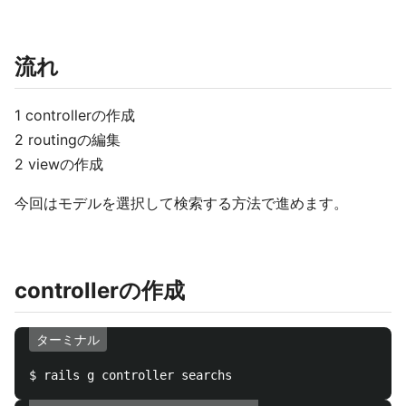
流れ
1 controllerの作成
2 routingの編集
2 viewの作成
今回はモデルを選択して検索する方法で進めます。
controllerの作成
ターミナル