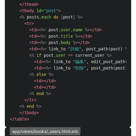
</thead>
<tbody
id=
"post"
>
<%
posts
.
each
do
|
post
|
%>
<tr>
<td>
<%=
post
.
user
.
name
%>
</td>
<td>
<%=
post
.
title
%>
</td>
<td>
<%=
post
.
body
%>
</td>
<td>
<%=
link_to
"詳細"
,
post_path
(
post
)
%>
</
<%
if
post
.
user
==
current_user
%>
<td>
<%=
link_to
"編集"
,
edit_post_path
(
pos
<td>
<%=
link_to
"削除"
,
post_path
(
post
),
m
<%
else
%>
<td></td>
<td></td>
<%
end
%>
</tr>
<%
end
%>
</tbody>
</table>
app/views/books/_users.html.erb