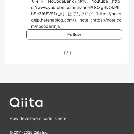
サイト「NoCodeBank」運営。 Youtube（http
s://www.youtube.com/channel/UCZg4yOkPIf
bSc3f6FVS1x_g） はてなブログ（https://noco
dejp.hatenablog.com/） note（https://note.co
m/nocodeninja）
Follow
1
/
1
How developers code is here.
© 2011-
2026
Qiita Inc.