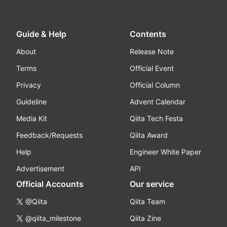
Guide & Help
Contents
About
Release Note
Terms
Official Event
Privacy
Official Column
Guideline
Advent Calendar
Media Kit
Qiita Tech Festa
Feedback/Requests
Qiita Award
Help
Engineer White Paper
Advertisement
API
Official Accounts
Our service
@Qiita
Qiita Team
@qiita_milestone
Qiita Zine