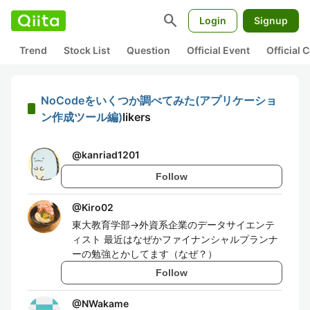
search
Login
Signup
Trend
Stock List
Question
Official Event
Official
NoCodeをいくつか調べてみた(アプリケーショ
ン作成ツール編)
likers
@
kanriad1201
Follow
@
Kiro02
東大教育学部→外資系企業のデータサイエンテ
ィスト 最近はなぜかファイナンシャルプランナ
ーの勉強とかしてます（なぜ？）
Follow
@
NWakame